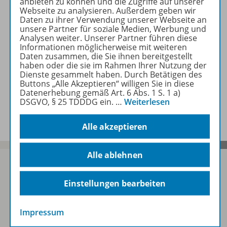
anbieten zu können und die Zugriffe auf unserer
Webseite zu analysieren. Außerdem geben wir
Daten zu ihrer Verwendung unserer Webseite an
Beschreibung
unsere Partner für soziale Medien, Werbung und
Analysen weiter. Unserer Partner führen diese
Informationen möglicherweise mit weiteren
Daten zusammen, die Sie ihnen bereitgestellt
Zugehörige Produkte
haben oder die sie im Rahmen Ihrer Nutzung der
Dienste gesammelt haben. Durch Betätigen des
Buttons „Alle Akzeptieren“ willigen Sie in diese
Datenerhebung gemäß Art. 6 Abs. 1 S. 1 a)
DSGVO, § 25 TDDDG ein.
…
Weiterlesen
Benachrichtigungs-Service
Alle akzeptieren
Alle ablehnen
Einstellungen bearbeiten
Sofort profitieren
Impressum
Zum Newsletter anmelden