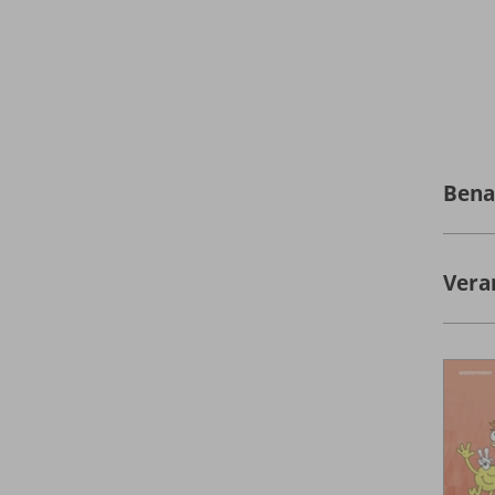
Bena
Vera