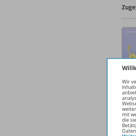
Zuge
Will
Wir v
Inhalt
anbie
analy
Webse
weite
mit w
die s
Betäti
Daten