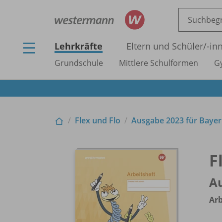
Lehrkräfte
Eltern und Schüler/
-in
Grundschule
Mittlere Schulformen
G
Flex und Flo
Ausgabe 2023 für Baye
F
Au
Arb