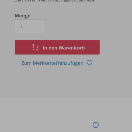
0,46 € 9783141187090 sonstige Digitalleist.(volle MwSt)
Menge
Es wird eine Zahl größer oder gleich 1 
In den Warenkorb
Zum Merkzettel hinzufügen