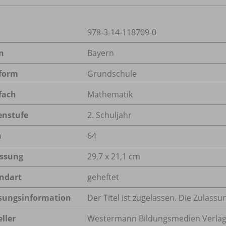
978-3-14-118709-0
n
Bayern
form
Grundschule
fach
Mathematik
enstufe
2. Schuljahr
n
64
ssung
29,7 x 21,1 cm
ndart
geheftet
sungsinformation
Der Titel ist zugelassen. Die Zulas
ller
Westermann Bildungsmedien Verlag