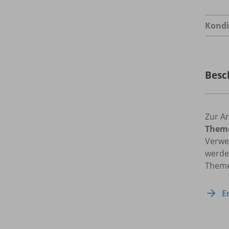
Kondi
Besc
Zur Ar
Theme
Verwei
werde
Theme
E