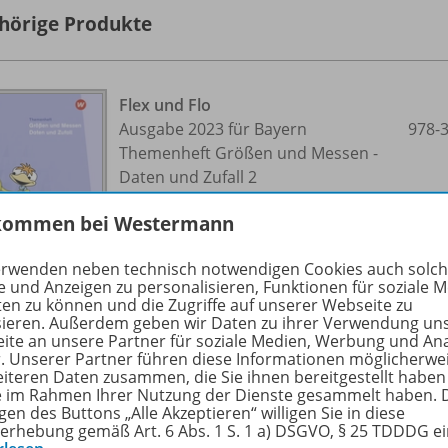
hörige Produkte
Flex und Flo
Ausgabe 2023 für Bayern
978-
Themenheft Größen und Messen -
Daten und Zufall 2
kommen bei Westermann
Für die Ausleihe
erwenden neben technisch notwendigen Cookies auch solc
Lieferbar
e und Anzeigen zu personalisieren, Funktionen für soziale 
ten zu können und die Zugriffe auf unserer Webseite zu
sieren. Außerdem geben wir Daten zu ihrer Verwendung un
ite an unsere Partner für soziale Medien, Werbung und An
r. Unserer Partner führen diese Informationen möglicherwe
eiteren Daten zusammen, die Sie ihnen bereitgestellt haben
ie im Rahmen Ihrer Nutzung der Dienste gesammelt haben. 
gen des Buttons „Alle Akzeptieren“ willigen Sie in diese
erhebung gemäß Art. 6 Abs. 1 S. 1 a) DSGVO, § 25 TDDDG e
Flex und Flo