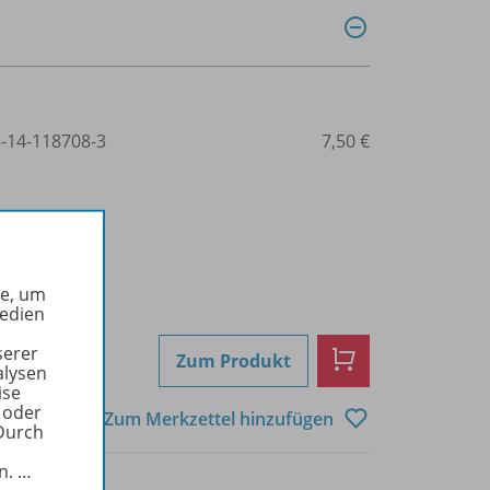
3-14-118708-3
7,50 €
he, um
Medien
serer
Zum Produkt
alysen
ise
 oder
Zum Merkzettel hinzufügen
Durch
in.
…