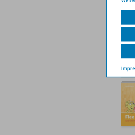
Weite
Impr