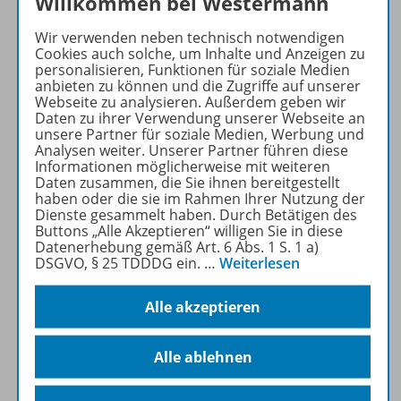
Willkommen bei Westermann
modernen Unterrichtswerke
für einen offenen und
Wir verwenden neben technisch notwendigen
Cookies auch solche, um Inhalte und Anzeigen zu
flexiblen Unterricht in den
personalisieren, Funktionen für soziale Medien
Fächern
Mathematik,
anbieten zu können und die Zugriffe auf unserer
Deutsch
und
Englisch
.
Webseite zu analysieren. Außerdem geben wir
Daten zu ihrer Verwendung unserer Webseite an
unsere Partner für soziale Medien, Werbung und
Mehr erfahren
Analysen weiter. Unserer Partner führen diese
Informationen möglicherweise mit weiteren
Daten zusammen, die Sie ihnen bereitgestellt
haben oder die sie im Rahmen Ihrer Nutzung der
Dienste gesammelt haben. Durch Betätigen des
Buttons „Alle Akzeptieren“ willigen Sie in diese
Datenerhebung gemäß Art. 6 Abs. 1 S. 1 a)
Produktinformationen
DSGVO, § 25 TDDDG ein.
…
Weiterlesen
Alle akzeptieren
Beschreibung
Alle ablehnen
Zugehörige Produkte