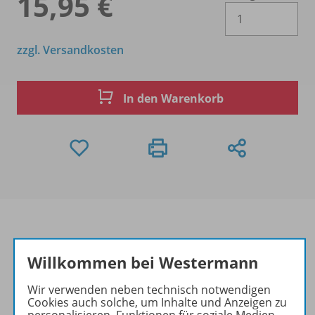
15,95 €
Es 
zzgl. Versandkosten
In den Warenkorb
Willkommen bei Westermann
Produktinformationen
Wir verwenden neben technisch notwendigen
Cookies auch solche, um Inhalte und Anzeigen zu