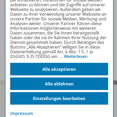
personalisieren, Funktionen für soziale Medien
Beschreibung
anbieten zu können und die Zugriffe auf unserer
Webseite zu analysieren. Außerdem geben wir
Daten zu ihrer Verwendung unserer Webseite an
unsere Partner für soziale Medien, Werbung und
Zugehörige Produkte
Analysen weiter. Unserer Partner führen diese
Informationen möglicherweise mit weiteren
Daten zusammen, die Sie ihnen bereitgestellt
haben oder die sie im Rahmen Ihrer Nutzung der
Inhaltsverzeichnis
Dienste gesammelt haben. Durch Betätigen des
Buttons „Alle Akzeptieren“ willigen Sie in diese
Datenerhebung gemäß Art. 6 Abs. 1 S. 1 a)
DSGVO, § 25 TDDDG ein.
…
Weiterlesen
Benachrichtigungs-Service
Alle akzeptieren
Alle ablehnen
Einstellungen bearbeiten
Sofort profitieren
Impressum