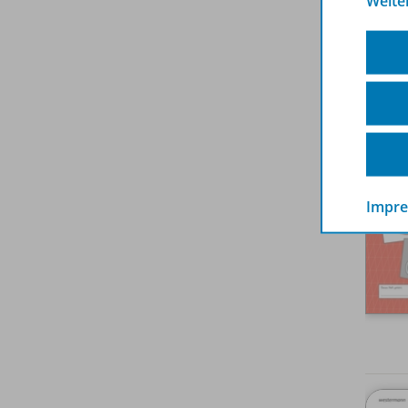
Weite
Impr