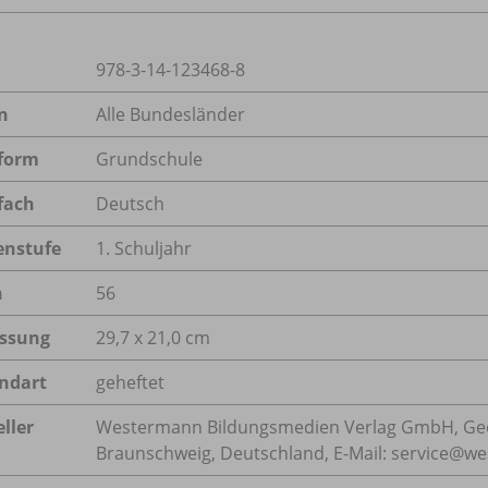
978-3-14-123468-8
n
Alle Bundesländer
form
Grundschule
fach
Deutsch
enstufe
1. Schuljahr
n
56
ssung
29,7 x 21,0 cm
ndart
geheftet
ller
Westermann Bildungsmedien Verlag GmbH, Geo
Braunschweig, Deutschland, E-Mail: service@w