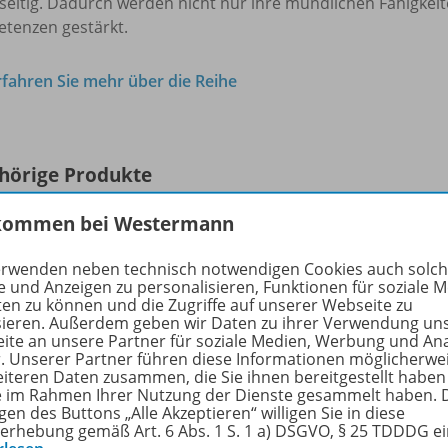
eitig. Dadurch werden nicht nur ihre mündlichen Fähigkeit
tenzen gestärkt.
rfahren Sie mehr über die Reihe
hörige Produkte
kommen bei Westermann
Westermann
erwenden neben technisch notwendigen Cookies auch solc
Unterrichtsmaterialien
WEB-
e und Anzeigen zu personalisieren, Funktionen für soziale 
Grundschule
ten zu können und die Zugriffe auf unserer Webseite zu
sieren. Außerdem geben wir Daten zu ihrer Verwendung un
Lösungen Sprechen und Zuhören 1
ite an unsere Partner für soziale Medien, Werbung und An
r. Unserer Partner führen diese Informationen möglicherwe
Download
eiteren Daten zusammen, die Sie ihnen bereitgestellt haben
ie im Rahmen Ihrer Nutzung der Dienste gesammelt haben. 
gen des Buttons „Alle Akzeptieren“ willigen Sie in diese
Sofort verfügbar
erhebung gemäß Art. 6 Abs. 1 S. 1 a) DSGVO, § 25 TDDDG e