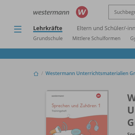
Lehrkräfte
Eltern und Schüler/
-in
Grundschule
Mittlere Schulformen
G
Westermann Unterrichtsmaterialien Gr
W
U
G
Sp