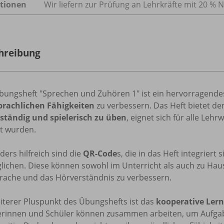
tionen
Wir liefern zur Prüfung an Lehrkräfte mit 20 % N
hreibung
bungsheft "Sprechen und Zuhören 1" ist ein hervorragende
prachlichen Fähigkeiten
zu verbessern. Das Heft bietet de
tständig und spielerisch zu üben
, eignet sich für alle Leh
lt wurden.
ers hilfreich sind die
QR-Code
s, die in das Heft integrier
lichen. Diese können sowohl im Unterricht als auch zu Hau
rache und das Hörverständnis zu verbessern.
iterer Pluspunkt des Übungshefts ist das
kooperative Ler
erinnen und Schüler können zusammen arbeiten, um Aufgabe