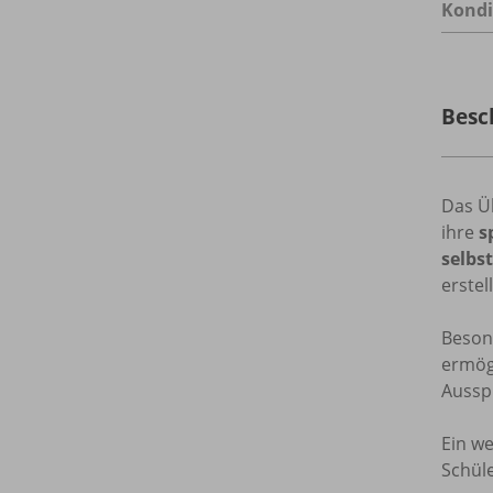
Kondi
Besc
Das Ü
ihre
s
selbs
erstel
Besond
ermög
Aussp
Ein we
Schül