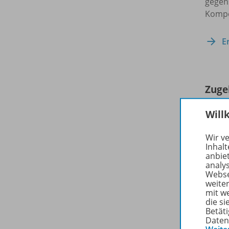
gegens
Kompe
E
Zuge
Will
Wir v
Inhalt
anbie
analy
Webse
weite
mit w
die s
Betäti
Daten