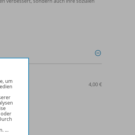
en verbessert, sondern auch ihre sozialen
he, um
14-101676
4,00 €
Medien
serer
alysen
ise
 oder
Durch
in.
…