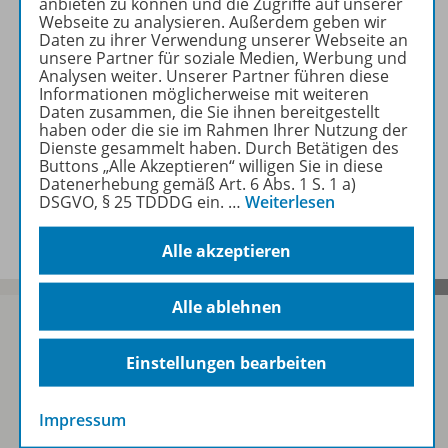
anbieten zu können und die Zugriffe auf unserer
Webseite zu analysieren. Außerdem geben wir
Daten zu ihrer Verwendung unserer Webseite an
Beschreibung
unsere Partner für soziale Medien, Werbung und
Analysen weiter. Unserer Partner führen diese
Informationen möglicherweise mit weiteren
Daten zusammen, die Sie ihnen bereitgestellt
Zugehörige Produkte
haben oder die sie im Rahmen Ihrer Nutzung der
Dienste gesammelt haben. Durch Betätigen des
Buttons „Alle Akzeptieren“ willigen Sie in diese
Datenerhebung gemäß Art. 6 Abs. 1 S. 1 a)
DSGVO, § 25 TDDDG ein.
…
Weiterlesen
Benachrichtigungs-Service
Alle akzeptieren
Alle ablehnen
Einstellungen bearbeiten
Sofort profitieren
Impressum
Zum Newsletter anmelden