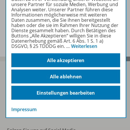
unsere Partner für soziale Medien, Werbung und
Analysen weiter. Unserer Partner führen diese
Zugehörige Produkte
Informationen möglicherweise mit weiteren
Daten zusammen, die Sie ihnen bereitgestellt
haben oder die sie im Rahmen Ihrer Nutzung der
Dienste gesammelt haben. Durch Betätigen des
Benachrichtigungs-Service
Buttons „Alle Akzeptieren“ willigen Sie in diese
Datenerhebung gemäß Art. 6 Abs. 1 S. 1 a)
DSGVO, § 25 TDDDG ein.
…
Weiterlesen
Alle akzeptieren
Alle ablehnen
Sofort profitieren
Einstellungen bearbeiten
Zum Newsletter anmelden
Impressum