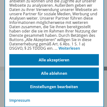
anbieten zu können und die Zugriffe auf unserer
Webseite zu analysieren. Außerdem geben wir
Daten zu ihrer Verwendung unserer Webseite an
Beschreibung
unsere Partner für soziale Medien, Werbung und
Analysen weiter. Unserer Partner führen diese
Informationen möglicherweise mit weiteren
Daten zusammen, die Sie ihnen bereitgestellt
Zugehörige Produkte
haben oder die sie im Rahmen Ihrer Nutzung der
Dienste gesammelt haben. Durch Betätigen des
Buttons „Alle Akzeptieren“ willigen Sie in diese
Datenerhebung gemäß Art. 6 Abs. 1 S. 1 a)
DSGVO, § 25 TDDDG ein.
…
Weiterlesen
Benachrichtigungs-Service
Alle akzeptieren
Alle ablehnen
Einstellungen bearbeiten
Sofort profitieren
Impressum
Zum Newsletter anmelden