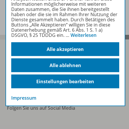
Informationen möglicherweise mit weiteren
Daten zusammen, die Sie ihnen bereitgestellt
Benachrichtigungs-Service
haben oder die sie im Rahmen Ihrer Nutzung der
Dienste gesammelt haben. Durch Betätigen des
Buttons „Alle Akzeptieren“ willigen Sie in diese
Datenerhebung gemäß Art. 6 Abs. 1 S. 1 a)
DSGVO, § 25 TDDDG ein.
…
Weiterlesen
Alle akzeptieren
Sofort profitieren
Alle ablehnen
Einstellungen bearbeiten
Zum Newsletter anmelden
Impressum
Folgen Sie uns auf Social Media