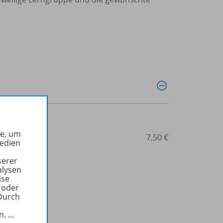
he, um
14-127435
7,50 €
Medien
serer
alysen
ise
 oder
Durch
in.
…