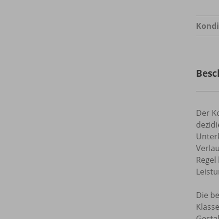
Kondi
Besc
Der K
dezidi
Unterk
Verlau
Regel 
Leist
Die be
Klass
Gesta