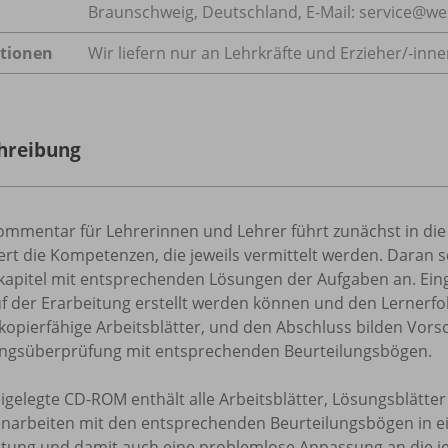
Braunschweig, Deutschland, E-Mail: service@w
tionen
Wir liefern nur an Lehrkräfte und Erzieher/
-inne
hreibung
ommentar für Lehrerinnen und Lehrer führt zunächst in die
ert die Kompetenzen, die jeweils vermittelt werden. Daran s
apitel mit entsprechenden Lösungen der Aufgaben an. Eingef
f der Erarbeitung erstellt werden können und den Lernerfolg
kopierfähige Arbeitsblätter, und den Abschluss bilden Vors
ungsüberprüfung mit entsprechenden Beurteilungsbögen.
igelegte CD-ROM enthält alle Arbeitsblätter, Lösungsblätter
enarbeiten mit den entsprechenden Beurteilungsbögen in ei
ltung und damit auch eine problemlose Anpassung an die j