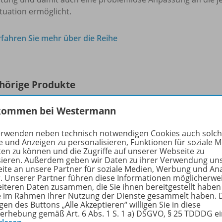
tuation ermöglicht.
rfahren Sie mehr über die Reihe
hörige Produkte
kommen bei Westermann
P.A.U.L. D.
erwenden neben technisch notwendigen Cookies auch solc
Persönliches Arbeits- und Lesebuch
WEB-
e und Anzeigen zu personalisieren, Funktionen für soziale 
Deutsch - Für Gymnasien und
ten zu können und die Zugriffe auf unserer Webseite zu
sieren. Außerdem geben wir Daten zu ihrer Verwendung un
Gesamtschulen - Neubearbeitung
ite an unsere Partner für soziale Medien, Werbung und An
Interaktive Übungen 7
r. Unserer Partner führen diese Informationen möglicherwe
eiteren Daten zusammen, die Sie ihnen bereitgestellt haben
ie im Rahmen Ihrer Nutzung der Dienste gesammelt haben. 
Einzellizenz (1 Schuljahr)
gen des Buttons „Alle Akzeptieren“ willigen Sie in diese
erhebung gemäß Art. 6 Abs. 1 S. 1 a) DSGVO, § 25 TDDDG e
Sofort verfügbar