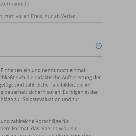
estermann.de
n, zum vollen Preis, nur ab Verlag.
 Einheiten ein und nennt noch einmal
chließt sich die didaktische Aufbereitung der
ügt sind zahlreiche Tafelbilder, die im
 dauerhaft sichern sollen. Es folgen in der
chläge zur Selbstevaluation und zur
 und zahlreiche Vorschläge für
nem Format, das eine individuelle
eweilige Lerngruppe und die gewünschte