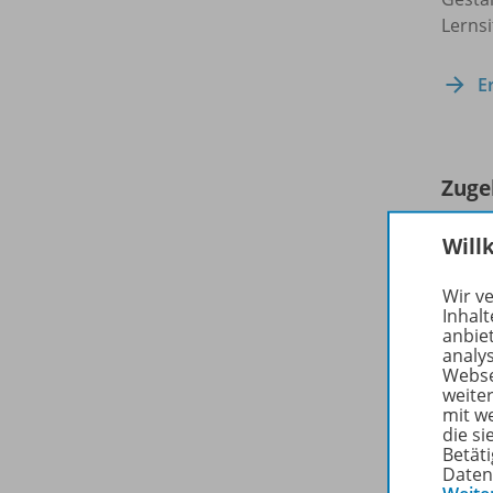
Lernsi
E
Zuge
Will
Wir v
Inhalt
anbie
analy
Webse
weite
mit w
die s
Betäti
Daten