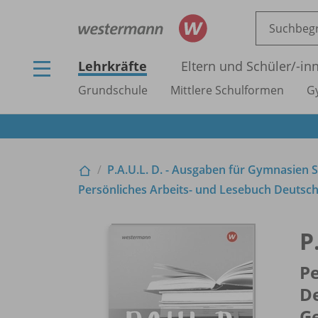
Lehrkräfte
Eltern und Schüler/
-in
Grundschule
Mittlere Schulformen
G
P.A.U.L. D. - Ausgaben für Gymnasien S
Persönliches Arbeits- und Lesebuch Deutsc
P
Pe
D
G