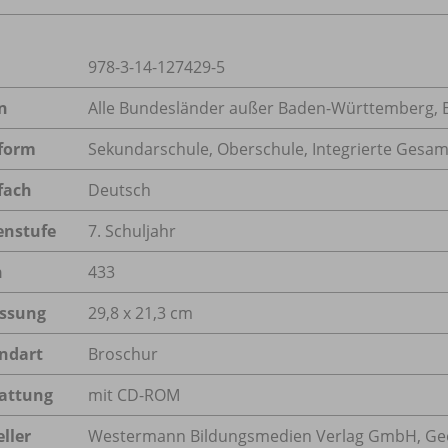
978-3-14-127429-5
n
Alle Bundesländer außer Baden-Württemberg, 
form
Sekundarschule, Oberschule, Integrierte Gesam
fach
Deutsch
enstufe
7. Schuljahr
n
433
ssung
29,8 x 21,3 cm
ndart
Broschur
attung
mit CD-ROM
ller
Westermann Bildungsmedien Verlag GmbH, Geo