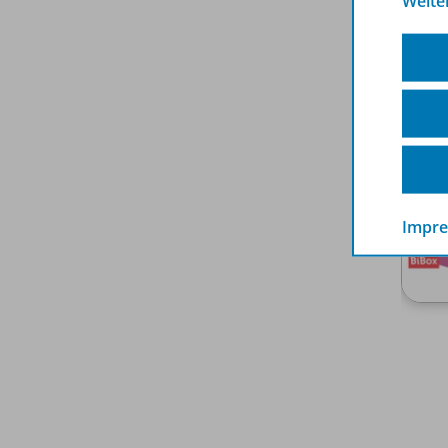
Weite
Impr