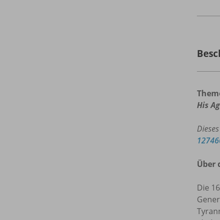
Besc
Them
His A
Dieses
12746
Über 
Die 1
Gener
Tyran