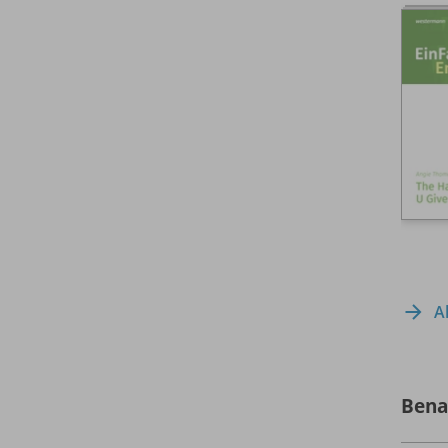
A
Bena