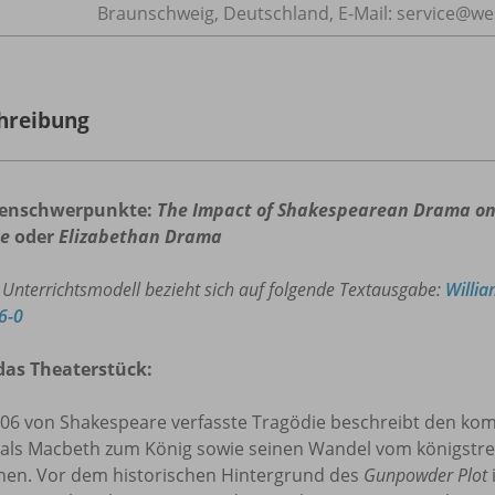
Braunschweig, Deutschland, E-Mail: service@w
hreibung
enschwerpunkte:
The Impact of Shakespearean Drama on
ge
oder
Elizabethan Drama
 Unterrichtsmodell bezieht sich auf folgende Textausgabe:
Willi
6-0
das Theaterstück:
606 von Shakespeare verfasste Tragödie beschreibt den kom
als Macbeth zum König sowie seinen Wandel vom königstr
nen. Vor dem historischen Hintergrund des
Gunpowder Plot