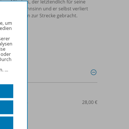
n Mörders, der letztendlich für seine
fällt dem Wahnsinn und er selbst verliert
chen Showdown zur Strecke gebracht.
he, um
Medien
13 (G9).
serer
alysen
ise
 oder
Durch
in.
…
3-14-127477-6
28,00 €