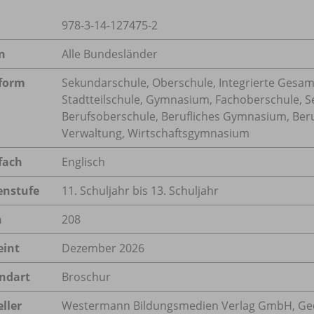
978-3-14-127475-2
n
Alle Bundesländer
form
Sekundarschule, Oberschule, Integrierte Gesam
Stadtteilschule, Gymnasium, Fachoberschule, S
Berufsoberschule, Berufliches Gymnasium, Ber
Verwaltung, Wirtschaftsgymnasium
fach
Englisch
enstufe
11. Schuljahr bis 13. Schuljahr
n
208
eint
Dezember 2026
ndart
Broschur
ller
Westermann Bildungsmedien Verlag GmbH, Geo