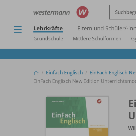
Lehrkräfte
Eltern und Schüler/
-in
Grundschule
Mittlere Schulformen
G
Einfach Englisch
EinFach Englisch Ne
EinFach Englisch New Edition Unterrichtsmod
E
U
Wi