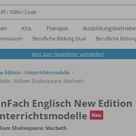
nen
Kita
Therapie
Ausbildungsbetriebe
ymnasium
Berufliche Bildung Dual
Berufliche Bildung
Jetzt zum Newsletter anmelden!
w Edition - Unterrichtsmodelle
elle - William Shakespeare: Macbeth
inFach Englisch New Edition
nterrichtsmodelle
Neu
lliam Shakespeare: Macbeth