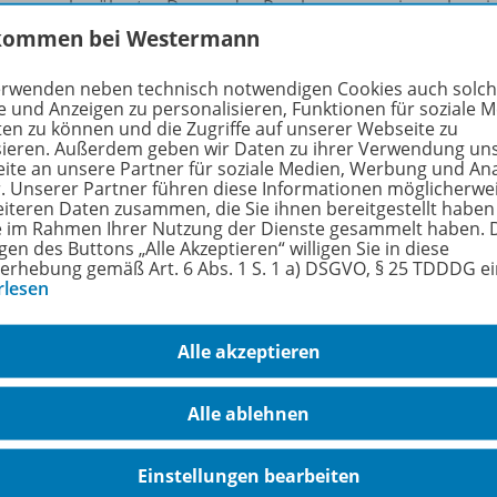
speares berühmtes Drama das Psychogramm eines ehrgeizige
re einen hohen Preis bezahlt: Seine Frau, Lady Macbeth, ver
kommen bei Westermann
hen Realitätsbezug und wird schließlich in einem dramatis
erwenden neben technisch notwendigen Cookies auch solc
e und Anzeigen zu personalisieren, Funktionen für soziale 
ama eignet sich für die Jahrgangsstufen 11/12 (G8) und 12/
ten zu können und die Zugriffe auf unserer Webseite zu
sieren. Außerdem geben wir Daten zu ihrer Verwendung un
ite an unsere Partner für soziale Medien, Werbung und An
rfahren Sie mehr über die Reihe
r. Unserer Partner führen diese Informationen möglicherwe
eiteren Daten zusammen, die Sie ihnen bereitgestellt haben
ie im Rahmen Ihrer Nutzung der Dienste gesammelt haben. 
gen des Buttons „Alle Akzeptieren“ willigen Sie in diese
erhebung gemäß Art. 6 Abs. 1 S. 1 a) DSGVO, § 25 TDDDG e
hörige Produkte
rlesen
Alle akzeptieren
EinFach Englisch New Edition
Unterrichtsmodelle
978-
Alle ablehnen
Jeanne Ryan: Nerve
Lieferbar
Einstellungen bearbeiten