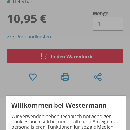
Lieferbar
Menge
10,95 €
Es 
zzgl. Versandkosten
In den Warenkorb
Willkommen bei Westermann
Wir verwenden neben technisch notwendigen
Cookies auch solche, um Inhalte und Anzeigen zu
Produktinformationen
personalisieren, Funktionen für soziale Medien