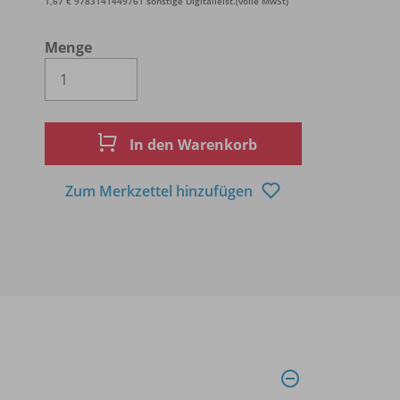
1,67 € 9783141449761 sonstige Digitalleist.(volle MwSt)
Menge
Es wird eine Zahl größer oder gleich 1 
In den Warenkorb
Zum Merkzettel hinzufügen