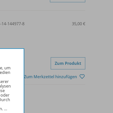
3-14-144977-8
35,00 €
Zum Produkt
he, um
Medien
Zum Merkzettel hinzufügen
serer
alysen
ise
 oder
Durch
in.
…