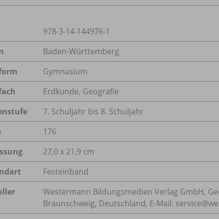
978-3-14-144976-1
n
Baden-Württemberg
form
Gymnasium
fach
Erdkunde
,
Geografie
enstufe
7. Schuljahr bis 8. Schuljahr
n
176
ssung
27,0 x 21,9 cm
ndart
Festeinband
ller
Westermann Bildungsmedien Verlag GmbH, Geo
Braunschweig, Deutschland, E-Mail: service@w