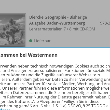
Diercke Geographie - Bisherige
Ausgabe Baden-Württemberg
978-
Lehrermaterialien 7 /
8 mit CD-ROM
Lieferbar
kommen bei Westermann
Nur für ausgewählte Kundengruppen
bestellbar
erwenden neben technisch notwendigen Cookies auch solc
e und Anzeigen zu personalisieren, Funktionen für soziale 
ten zu können und die Zugriffe auf unserer Webseite zu
sieren. Außerdem geben wir Daten zu ihrer Verwendung un
ite an unsere Partner für soziale Medien, Werbung und An
r. Unserer Partner führen diese Informationen möglicherwe
Diercke Geographie - Bisherige
eiteren Daten zusammen, die Sie ihnen bereitgestellt haben
Ausgabe Baden-Württemberg
ie im Rahmen Ihrer Nutzung der Dienste gesammelt haben. 
BiBox - Das digitale
gen des Buttons „Alle Akzeptieren“ willigen Sie in diese
erhebung gemäß Art. 6 Abs. 1 S. 1 a) DSGVO, § 25 TDDDG e
Unterrichtssystem 7 /
8