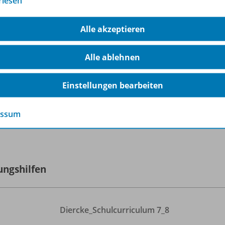
rlesen
Erhältlich in verschiedenen
Lizenzformen
Alle akzeptieren
Sofort verfügbar
Alle ablehnen
Einstellungen bearbeiten
essum
lle 8 zugehörigen Produkte anzeigen
ungshilfen
Diercke_
Schulcurriculum 7_
8