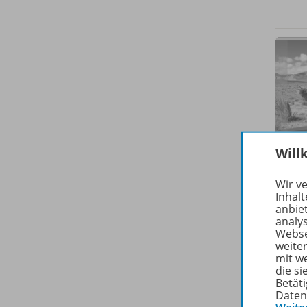
Will
Wir v
Inhalt
anbie
analy
Webse
weite
mit w
die s
Betäti
Daten