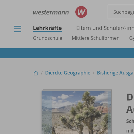
Lehrkräfte
Eltern und Schüler/
-in
Grundschule
Mittlere Schulformen
G
Diercke Geographie
Bisherige Ausg
D
A
Sch
mit