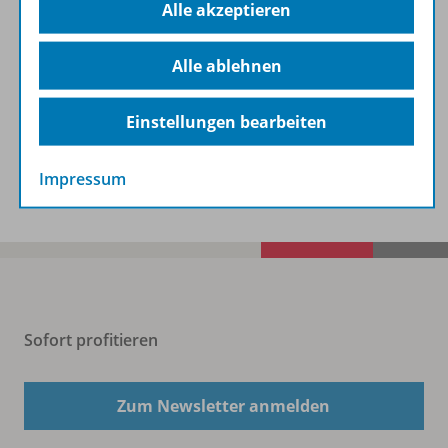
Alle akzeptieren
Zugehörige Produkte
Alle ablehnen
Digitale Unterrichtsmaterialien
Einstellungen bearbeiten
Benachrichtigungs-Service
Impressum
Sofort profitieren
Zum Newsletter anmelden