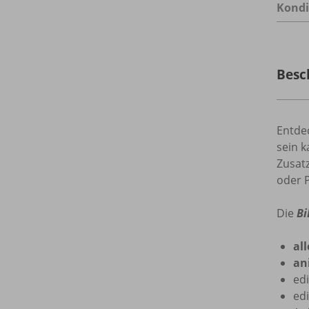
Kondi
Besc
Entde
sein k
Zusat
oder P
Die
Bi
al
an
edi
ed