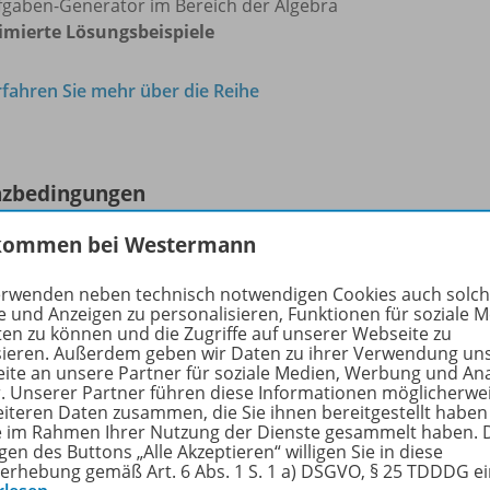
fgaben-Generator im Bereich der Algebra
imierte Lösungsbeispiele
rfahren Sie mehr über die Reihe
nzbedingungen
kommen bei Westermann
 – Lizenzbedingungen und Nutzungshinweise
erwenden neben technisch notwendigen Cookies auch solc
e und Anzeigen zu personalisieren, Funktionen für soziale 
ten zu können und die Zugriffe auf unserer Webseite zu
utzung der BiBox-Lizenz
für Lehrer/-innen
ist nur für regis
sieren. Außerdem geben wir Daten zu ihrer Verwendung un
e-Benutzerkonto bei der Westermann Gruppe möglich. Eine
ite an unsere Partner für soziale Medien, Werbung und An
inzelne Lehrkraft, eine
Kollegiumslizenz
berechtigt zur Nutz
r. Unserer Partner führen diese Informationen möglicherwe
eiteren Daten zusammen, die Sie ihnen bereitgestellt haben
ie im Rahmen Ihrer Nutzung der Dienste gesammelt haben. 
uerlizenz
gilt für unbestimmte Zeit, solange die BiBox zu
gen des Buttons „Alle Akzeptieren“ willigen Sie in diese
Für die Lizenz
1 Schuljahr
gilt: Beim Kauf ab 01.05. endet di
erhebung gemäß Art. 6 Abs. 1 S. 1 a) DSGVO, § 25 TDDDG e