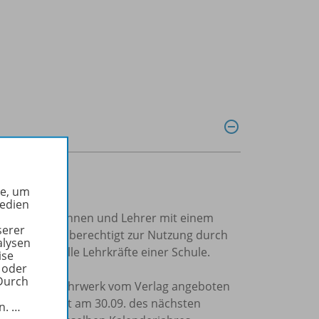
he, um
Medien
trierte Lehrerinnen und Lehrer mit einem
serer
Einzellizenz
berechtigt zur Nutzung durch
alysen
ung durch alle Lehrkräfte einer Schule.
ise
 oder
Durch
m jeweiligen Lehrwerk vom Verlag angeboten
e Lizenzlaufzeit am 30.09. des nächsten
in.
…