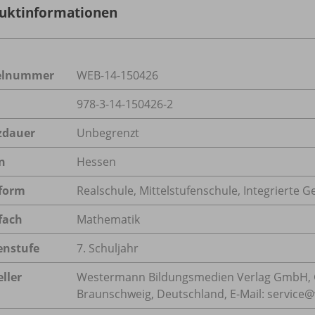
uktinformationen
kelnummer
WEB-14-150426
978-3-14-150426-2
zdauer
Unbegrenzt
n
Hessen
form
Realschule, Mittelstufenschule, Integrierte 
fach
Mathematik
enstufe
7. Schuljahr
ller
Westermann Bildungsmedien Verlag GmbH, 
Braunschweig, Deutschland, E-Mail: servic