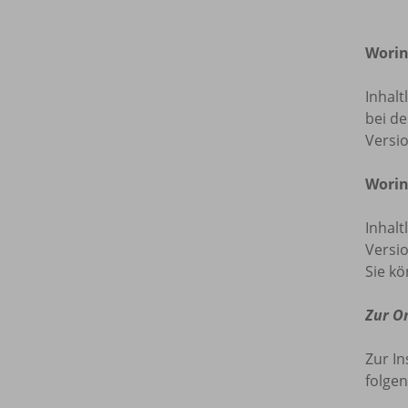
Worin
Inhalt
bei de
Versi
Worin
Inhalt
Versio
Sie kö
Zur O
Zur In
folgen