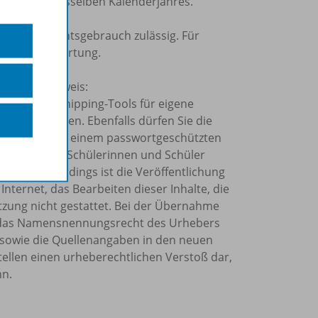
 am 30.09. desselben Kalenderjahres.
nen Unterrichtsgebrauch zulässig. Für
ine Verantwortung.
olgenden Hinweis:
Kopier- und Snipping-Tools für eigene
ahr verwenden. Ebenfalls dürfen Sie die
o Schuljahr in einem passwortgeschützten
rn allein Ihre Schülerinnen und Schüler
önnen. Allerdings ist die Veröffentlichung
Internet, das Bearbeiten dieser Inhalte, die
tzung nicht gestattet. Bei der Übernahme
et, das Namensnennungsrecht des Urhebers
sowie die Quellenangaben in den neuen
tellen einen urheberechtlichen Verstoß dar,
nn.