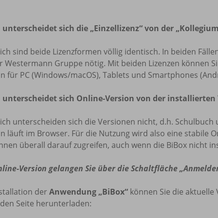
 unterscheidet sich die „Einzellizenz“ von der „Kollegium
lich sind beide Lizenzformen völlig identisch. In beiden Fäl
r Westermann Gruppe nötig. Mit beiden Lizenzen können Sie 
on für PC (Windows/macOS), Tablets und Smartphones (Andr
 unterscheidet sich Online-Version von der installierten
lich unterscheiden sich die Versionen nicht, d.h. Schulbuch 
n läuft im Browser. Für die Nutzung wird also eine stabile O
nnen überall darauf zugreifen, auch wenn die BiBox nicht insta
nline-Version gelangen Sie über die Schaltfläche „Anmelde
stallation der
Anwendung „BiBox“
können Sie die aktuelle 
den Seite herunterladen: