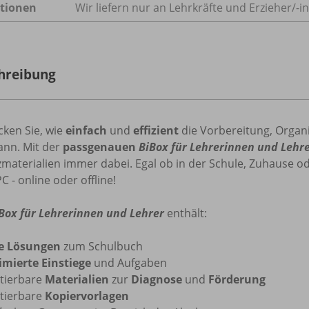
tionen
Wir liefern nur an Lehrkräfte und Erzieher/
-i
hreibung
cken Sie, wie
einfach
und
effizient
die Vorbereitung, Organ
ann. Mit der
passgenauen
BiBox für Lehrerinnen und Lehr
zmaterialien immer dabei. Egal ob in der Schule, Zuhause 
C - online oder offline!
Box für Lehrerinnen und Lehrer
enthält:
le Lösungen
zum Schulbuch
imierte Einstiege
und Aufgaben
tierbare
Materialien
zur
Diagnose
und
Förderung
itierbare
Kopiervorlagen