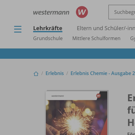
Lehrkräfte
Eltern und Schüler/
-in
Grundschule
Mittlere Schulformen
G
Erlebnis
Erlebnis Chemie - Ausgabe 
E
f
H
För