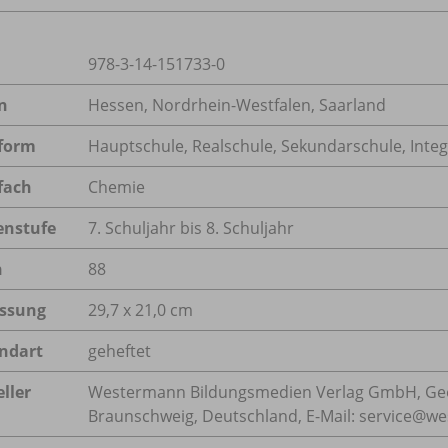
978-3-14-151733-0
n
Hessen, Nordrhein-Westfalen, Saarland
form
Hauptschule, Realschule, Sekundarschule, Inte
fach
Chemie
enstufe
7. Schuljahr bis 8. Schuljahr
n
88
ssung
29,7 x 21,0 cm
ndart
geheftet
ller
Westermann Bildungsmedien Verlag GmbH, Geo
Braunschweig, Deutschland, E-Mail: service@w