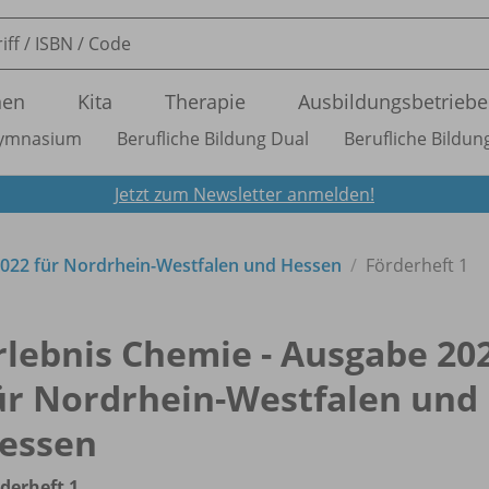
nen
Kita
Therapie
Ausbildungsbetriebe
ymnasium
Berufliche Bildung Dual
Berufliche Bildung
Jetzt zum Newsletter anmelden!
2022 für Nordrhein-Westfalen und Hessen
Förderheft 1
rlebnis Chemie - Ausgabe 20
ür Nordrhein-Westfalen und
essen
derheft 1