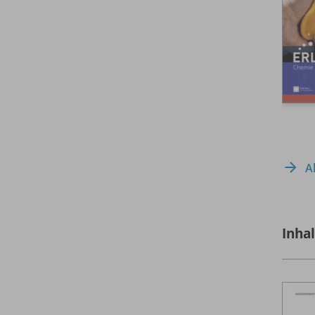
A
Inha