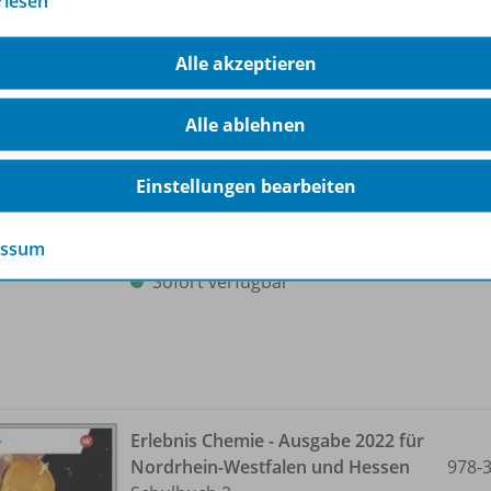
rlesen
Alle akzeptieren
Erlebnis Chemie - Ausgabe 2022 für
Nordrhein-Westfalen und Hessen
Alle ablehnen
BiBox - Das digitale
Unterrichtssystem 1
Einstellungen bearbeiten
Erhältlich in verschiedenen
Lizenzformen
essum
Sofort verfügbar
Erlebnis Chemie - Ausgabe 2022 für
Nordrhein-Westfalen und Hessen
978-