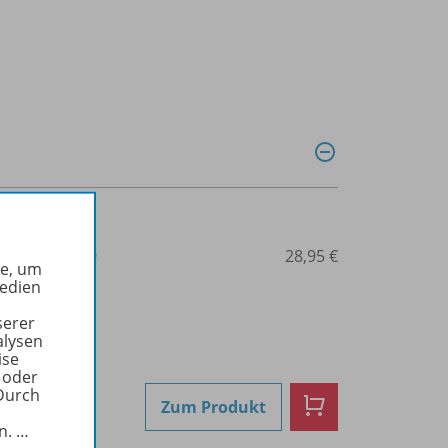
3-14-151730-9
28,95 €
he, um
Medien
serer
alysen
ise
 oder
Durch
Zum Produkt
in.
…