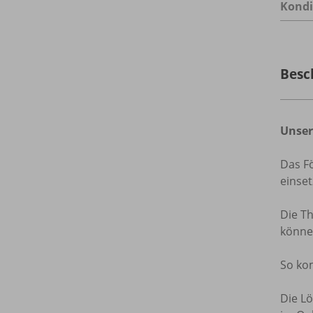
Kondi
Besc
Unse
Das Fö
einse
Die Th
können
So ko
Die L