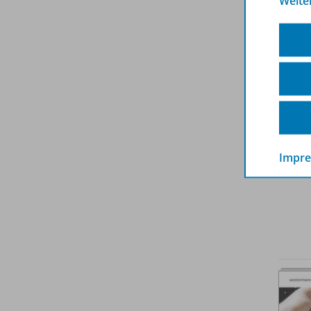
Weite
Impr