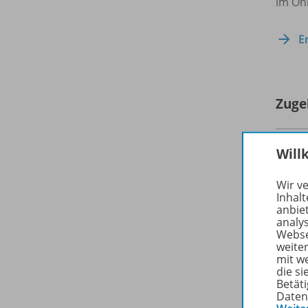
im On
E
Zuge
Will
Wir v
Inhalt
anbie
analy
Webse
weite
mit w
die s
Betäti
Daten