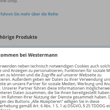
line-Shop.
rfahren Sie mehr über die Reihe
hörige Produkte
kommen bei Westermann
Erlebnis Chemie - Ausgabe 2022 für
Nordrhein-Westfalen und Hessen
978-
erwenden neben technisch notwendigen Cookies auch solc
Schulbuch 1
e und Anzeigen zu personalisieren, Funktionen für soziale 
ten zu können und die Zugriffe auf unserer Webseite zu
sieren. Außerdem geben wir Daten zu ihrer Verwendung un
Lieferbar
ite an unsere Partner für soziale Medien, Werbung und An
r. Unserer Partner führen diese Informationen möglicherwe
eiteren Daten zusammen, die Sie ihnen bereitgestellt haben
ie im Rahmen Ihrer Nutzung der Dienste gesammelt haben. 
Ergänzende Digitalprodukte erhältlich
gen des Buttons „Alle Akzeptieren“ willigen Sie in diese
erhebung gemäß Art. 6 Abs. 1 S. 1 a) DSGVO, § 25 TDDDG e