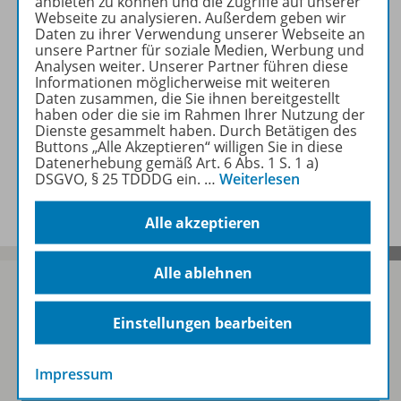
anbieten zu können und die Zugriffe auf unserer
Webseite zu analysieren. Außerdem geben wir
Daten zu ihrer Verwendung unserer Webseite an
Zugehörige Produkte
unsere Partner für soziale Medien, Werbung und
Analysen weiter. Unserer Partner führen diese
Informationen möglicherweise mit weiteren
Daten zusammen, die Sie ihnen bereitgestellt
Inhaltsverzeichnis
haben oder die sie im Rahmen Ihrer Nutzung der
Dienste gesammelt haben. Durch Betätigen des
Buttons „Alle Akzeptieren“ willigen Sie in diese
Datenerhebung gemäß Art. 6 Abs. 1 S. 1 a)
DSGVO, § 25 TDDDG ein.
…
Weiterlesen
Benachrichtigungs-Service
Alle akzeptieren
Alle ablehnen
Einstellungen bearbeiten
Sofort profitieren
Impressum
Zum Newsletter anmelden