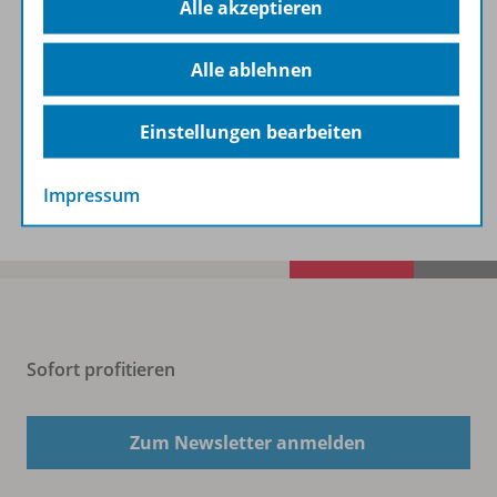
Beschreibung
Alle akzeptieren
Alle ablehnen
Zugehörige Produkte
Einstellungen bearbeiten
Benachrichtigungs-Service
Impressum
Sofort profitieren
Zum Newsletter anmelden