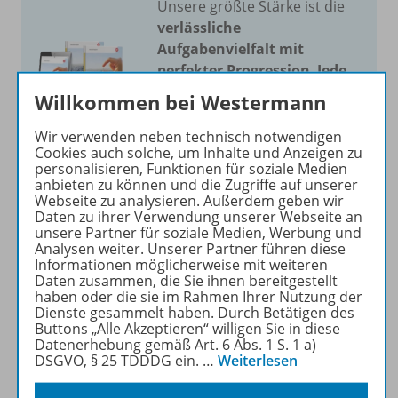
Unsere größte Stärke ist die
verlässliche
Aufgabenvielfalt mit
perfekter Progression
.
Jede
Aufgabe funktioniert
und
Willkommen bei Westermann
Sie unterrichten ohne
Probleme. Wir bieten die
Wir verwenden neben technisch notwendigen
Cookies auch solche, um Inhalte und Anzeigen zu
meisten Aufgaben für alle
personalisieren, Funktionen für soziale Medien
Niveaustufen
.
anbieten zu können und die Zugriffe auf unserer
Webseite zu analysieren. Außerdem geben wir
Daten zu ihrer Verwendung unserer Webseite an
Mehr erfahren
unsere Partner für soziale Medien, Werbung und
Analysen weiter. Unserer Partner führen diese
Informationen möglicherweise mit weiteren
Daten zusammen, die Sie ihnen bereitgestellt
haben oder die sie im Rahmen Ihrer Nutzung der
Dienste gesammelt haben. Durch Betätigen des
Buttons „Alle Akzeptieren“ willigen Sie in diese
Produktinformationen
Datenerhebung gemäß Art. 6 Abs. 1 S. 1 a)
DSGVO, § 25 TDDDG ein.
…
Weiterlesen