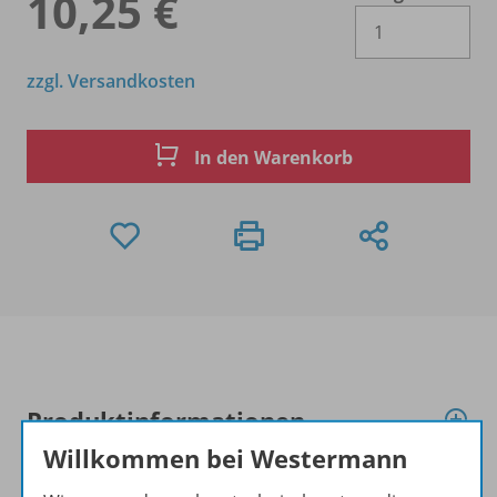
10,25 €
Es 
zzgl. Versandkosten
In den Warenkorb
Produktinformationen
Willkommen bei Westermann