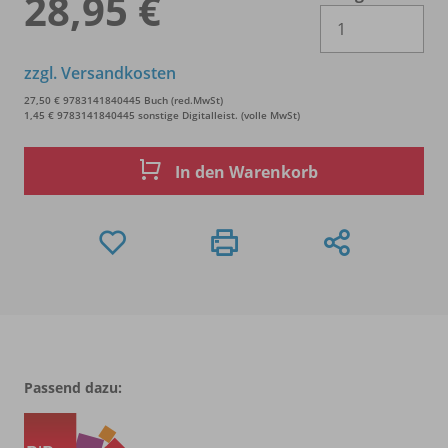
28,95 €
Es 
zzgl. Versandkosten
27,50 € 9783141840445 Buch (red.MwSt)
1,45 € 9783141840445 sonstige Digitalleist. (volle MwSt)
In den Warenkorb
Passend dazu: