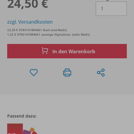
24,50 €
Es 
zzgl. Versandkosten
23,28 € 9783141884661 Buch (red.MwSt)
1,22 € 9783141884661 sonstige Digitalleist. (volle MwSt)
In den Warenkorb
Passend dazu: