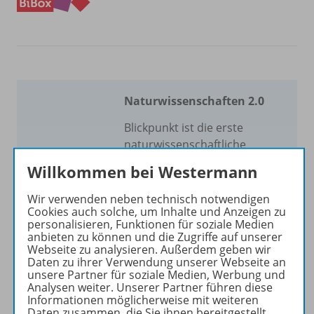
Naturwissenschaften 2.0
Blickpunkt ist die erste
naturwissenschaftliche
Werkreihe mit integriertem
Willkommen bei Westermann
GIDA-Medienpaket,
passgenau auf die Themen
Wir verwenden neben technisch notwendigen
Cookies auch solche, um Inhalte und Anzeigen zu
des Buches abgestimmt.
personalisieren, Funktionen für soziale Medien
anbieten zu können und die Zugriffe auf unserer
Mehr erfahren
Webseite zu analysieren. Außerdem geben wir
Daten zu ihrer Verwendung unserer Webseite an
unsere Partner für soziale Medien, Werbung und
Analysen weiter. Unserer Partner führen diese
Informationen möglicherweise mit weiteren
Daten zusammen, die Sie ihnen bereitgestellt