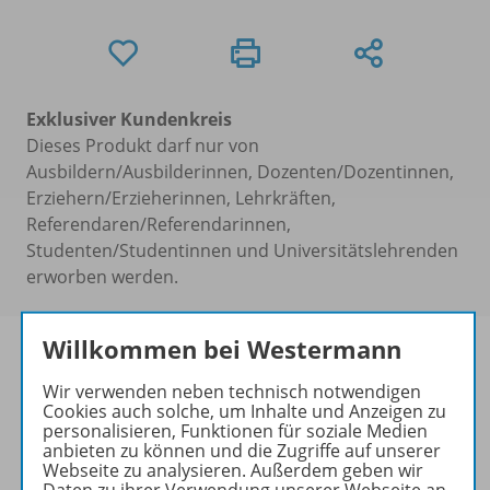
Exklusiver Kundenkreis
Dieses Produkt darf nur von
Ausbildern/Ausbilderinnen, Dozenten/Dozentinnen,
Erziehern/Erzieherinnen, Lehrkräften,
Referendaren/Referendarinnen,
Studenten/Studentinnen und Universitätslehrenden
erworben werden.
Willkommen bei Westermann
Wir verwenden neben technisch notwendigen
Naturwissenschaften 2.0
Cookies auch solche, um Inhalte und Anzeigen zu
personalisieren, Funktionen für soziale Medien
Blickpunkt ist die erste
anbieten zu können und die Zugriffe auf unserer
naturwissenschaftliche
Webseite zu analysieren. Außerdem geben wir
Daten zu ihrer Verwendung unserer Webseite an