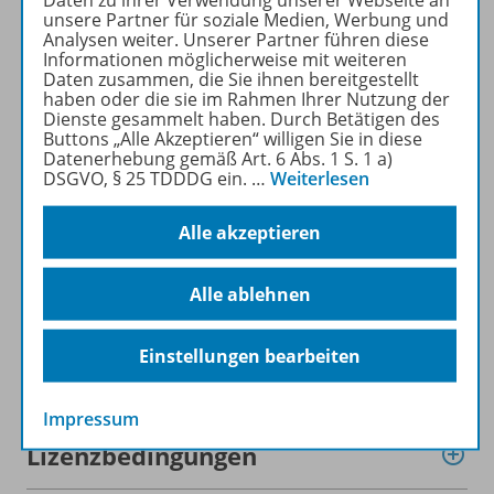
Werkreihe mit integriertem
unsere Partner für soziale Medien, Werbung und
GIDA-Medienpaket,
Analysen weiter. Unserer Partner führen diese
passgenau auf die Themen
Informationen möglicherweise mit weiteren
Daten zusammen, die Sie ihnen bereitgestellt
des Buches abgestimmt.
haben oder die sie im Rahmen Ihrer Nutzung der
Dienste gesammelt haben. Durch Betätigen des
Buttons „Alle Akzeptieren“ willigen Sie in diese
Mehr erfahren
Datenerhebung gemäß Art. 6 Abs. 1 S. 1 a)
DSGVO, § 25 TDDDG ein.
…
Weiterlesen
Alle akzeptieren
Produktinformationen
Alle ablehnen
Einstellungen bearbeiten
Beschreibung
Impressum
Lizenzbedingungen