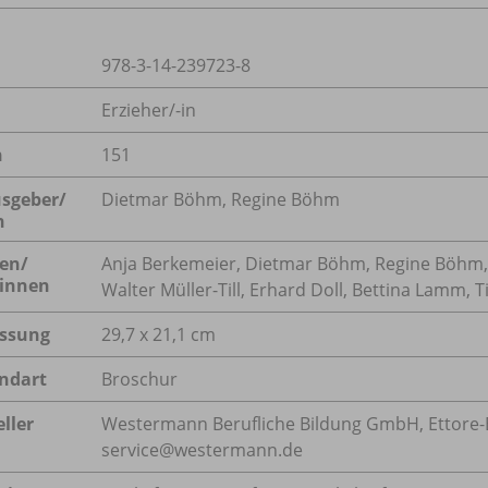
978-3-14-239723-8
Erzieher/-in
n
151
sgeber/
Dietmar Böhm, Regine Böhm
n
en/
Anja Berkemeier, Dietmar Böhm, Regine Böhm, S
innen
Walter Müller-Till, Erhard Doll, Bettina Lamm, 
ssung
29,7 x 21,1 cm
ndart
Broschur
ller
Westermann Berufliche Bildung GmbH, Ettore-Bug
service@westermann.de