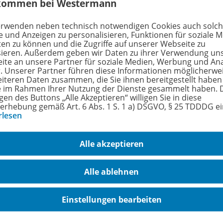
kommen bei Westermann
erwenden neben technisch notwendigen Cookies auch solc
e und Anzeigen zu personalisieren, Funktionen für soziale 
hörige Produkte
ten zu können und die Zugriffe auf unserer Webseite zu
sieren. Außerdem geben wir Daten zu ihrer Verwendung un
ite an unsere Partner für soziale Medien, Werbung und An
r. Unserer Partner führen diese Informationen möglicherwe
Kein Kinderkram!
eiteren Daten zusammen, die Sie ihnen bereitgestellt haben
Neuauflage
ie im Rahmen Ihrer Nutzung der Dienste gesammelt haben. 
Band 1: Berufliche Identität,
978-
gen des Buttons „Alle Akzeptieren“ willigen Sie in diese
Lebenswelten und
erhebung gemäß Art. 6 Abs. 1 S. 1 a) DSGVO, § 25 TDDDG e
Beziehungsgestaltung,
rlesen
Handlungskonzepte, Lern- und
Entwicklungsprozesse
Alle akzeptieren
Schulbuch
Alle ablehnen
Lieferbar
Einstellungen bearbeiten
Ergänzende Digitalprodukte erhältlich