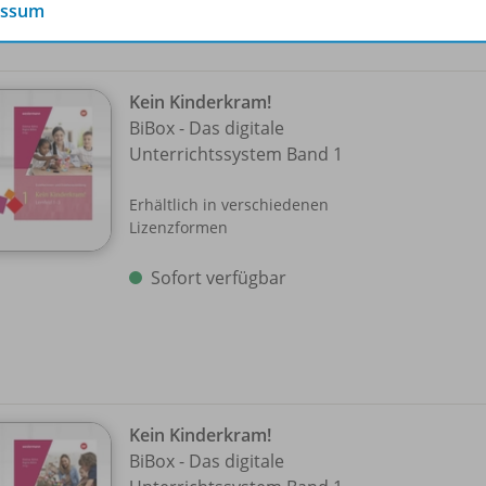
essum
Kein Kinderkram!
BiBox - Das digitale
Unterrichtssystem Band 1
Erhältlich in verschiedenen
Lizenzformen
Sofort verfügbar
Kein Kinderkram!
BiBox - Das digitale