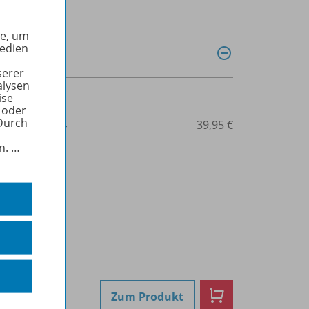
he, um
Medien
serer
alysen
ise
 oder
Durch
3-14-239721-4
39,95 €
in.
…
Zum Produkt