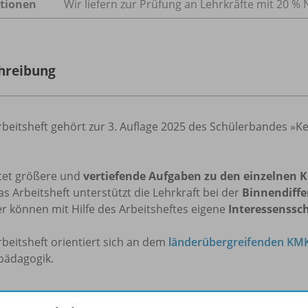
tionen
Wir liefern zur Prüfung an Lehrkräfte mit 20 % 
hreibung
beitsheft gehört zur 3. Auflage 2025 des Schülerbandes »Ke
etet größere und
vertiefende Aufgaben zu den einzelnen K
as Arbeitsheft unterstützt die Lehrkraft bei der
Binnendiffe
r können mit Hilfe des Arbeitsheftes eigene
Interessenss
beitsheft orientiert sich an dem
länderübergreifenden KMK
pädagogik.
rfahren Sie mehr über die Reihe