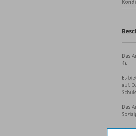
Kondi
Besc
Das Ar
4).
Es bi
auf. D
Schüle
Das Ar
Sozial
E