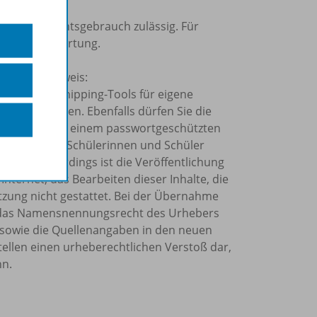
nen Unterrichtsgebrauch zulässig. Für
ine Verantwortung.
olgenden Hinweis:
Kopier- und Snipping-Tools für eigene
ahr verwenden. Ebenfalls dürfen Sie die
o Schuljahr in einem passwortgeschützten
rn allein Ihre Schülerinnen und Schüler
önnen. Allerdings ist die Veröffentlichung
Internet, das Bearbeiten dieser Inhalte, die
tzung nicht gestattet. Bei der Übernahme
et, das Namensnennungsrecht des Urhebers
sowie die Quellenangaben in den neuen
tellen einen urheberechtlichen Verstoß dar,
nn.