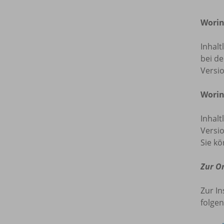
Worin
Inhalt
bei de
Versi
Worin
Inhalt
Versio
Sie kö
Zur O
Zur In
folgen