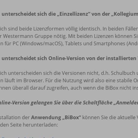
 unterscheidet sich die „Einzellizenz“ von der „Kollegium
lich sind beide Lizenzformen völlig identisch. In beiden Fäl
r Westermann Gruppe nötig. Mit beiden Lizenzen können Sie 
on für PC (Windows/macOS), Tablets und Smartphones (Andr
 unterscheidet sich Online-Version von der installierten
lich unterscheiden sich die Versionen nicht, d.h. Schulbuch 
n läuft im Browser. Für die Nutzung wird also eine stabile O
nnen überall darauf zugreifen, auch wenn die BiBox nicht insta
nline-Version gelangen Sie über die Schaltfläche „Anmelde
stallation der
Anwendung „BiBox“
können Sie die aktuelle 
den Seite herunterladen: