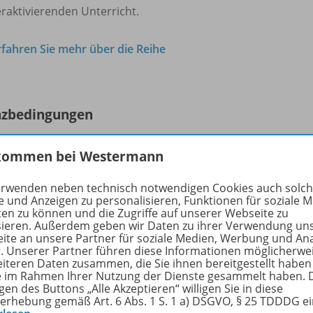
raktivierenden Unterricht.
rfahren Sie mehr über die Reihe
nzbedingungen
kommen bei Westermann
 – Lizenzbedingungen und Nutzungshinweise
erwenden neben technisch notwendigen Cookies auch solc
e und Anzeigen zu personalisieren, Funktionen für soziale 
utzung der BiBox-Lizenz
für Lehrer/-innen
ist nur für regis
ten zu können und die Zugriffe auf unserer Webseite zu
e-Benutzerkonto bei der Westermann Gruppe möglich. Eine
sieren. Außerdem geben wir Daten zu ihrer Verwendung un
inzelne Lehrkraft, eine
Kollegiumslizenz
berechtigt zur Nutz
ite an unsere Partner für soziale Medien, Werbung und An
r. Unserer Partner führen diese Informationen möglicherwe
eiteren Daten zusammen, die Sie ihnen bereitgestellt haben
uerlizenz
gilt für unbestimmte Zeit, solange die BiBox zu
ie im Rahmen Ihrer Nutzung der Dienste gesammelt haben. 
Für die Lizenz
1 Schuljahr
gilt: Beim Kauf ab 01.05. endet di
gen des Buttons „Alle Akzeptieren“ willigen Sie in diese
erhebung gemäß Art. 6 Abs. 1 S. 1 a) DSGVO, § 25 TDDDG e
erjahres. Beim Kauf bis zum 30.04. endet die Lizenzlaufzeit