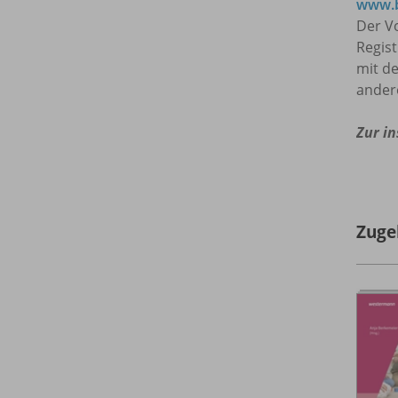
www.b
Der Vo
Regis
mit de
ander
Zur in
Zuge