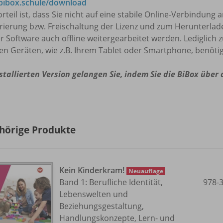
ibox.schule/download
rteil ist, dass Sie nicht auf eine stabile Online-Verbindung
trierung bzw. Freischaltung der Lizenz und zum Herunterla
r Software auch offline weitergearbeitet werden. Lediglich 
en Geräten, wie z.B. Ihrem Tablet oder Smartphone, benötig
stallierten Version gelangen Sie, indem Sie die BiBox über
hörige Produkte
Kein Kinderkram!
Neuauflage
Band 1: Berufliche Identität,
978-
Lebenswelten und
Beziehungsgestaltung,
Handlungskonzepte, Lern- und