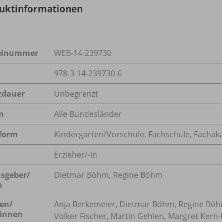
uktinformationen
kelnummer
WEB-14-239730
978-3-14-239730-6
zdauer
Unbegrenzt
n
Alle Bundesländer
form
Kindergarten/
Vorschule, Fachschule, Facha
Erzieher/-in
sgeber/
Dietmar Böhm, Regine Böhm
n
en/
Anja Berkemeier, Dietmar Böhm, Regine Böhm
innen
Volker Fischer, Martin Gehlen, Margret Kern-