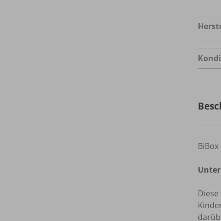
Herste
Kondi
Besc
BiBox 
Unter
Diese
Kinder
darübe