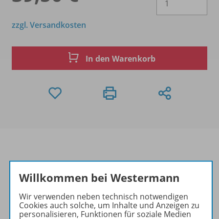
zzgl. Versandkosten
In den Warenkorb
Produktinformationen
Willkommen bei Westermann
Wir verwenden neben technisch notwendigen
Cookies auch solche, um Inhalte und Anzeigen zu
Beschreibung
personalisieren, Funktionen für soziale Medien