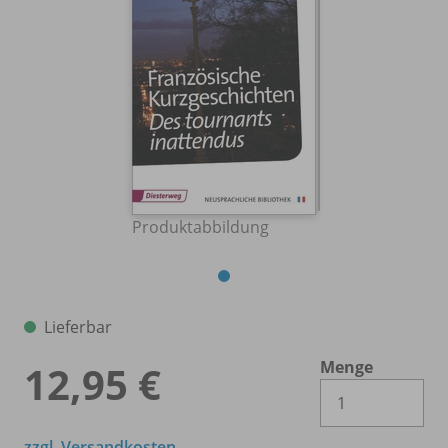
Produktabbildung
Lieferbar
Menge
12,95 €
Es 
zzgl. Versandkosten