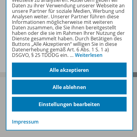
Zugehörige Produkte
Daten zu ihrer Verwendung unserer Webseite an
unsere Partner für soziale Medien, Werbung und
Analysen weiter. Unserer Partner führen diese
Informationen möglicherweise mit weiteren
Empfehlungen der Redaktion
Daten zusammen, die Sie ihnen bereitgestellt
haben oder die sie im Rahmen Ihrer Nutzung der
Dienste gesammelt haben. Durch Betätigen des
Buttons „Alle Akzeptieren“ willigen Sie in diese
Benachrichtigungs-Service
Datenerhebung gemäß Art. 6 Abs. 1 S. 1 a)
DSGVO, § 25 TDDDG ein.
…
Weiterlesen
Alle akzeptieren
Alle ablehnen
Sofort profitieren
Einstellungen bearbeiten
Impressum
Zum Newsletter anmelden