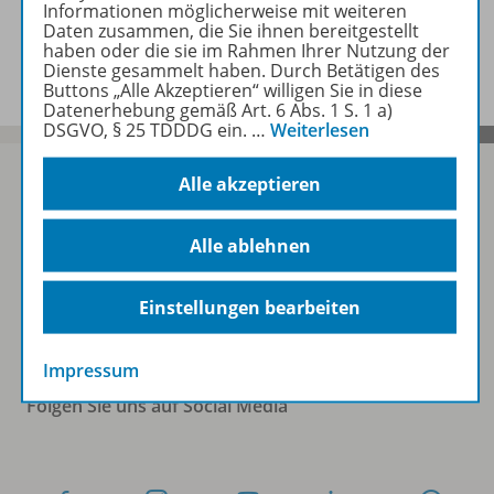
Informationen möglicherweise mit weiteren
Daten zusammen, die Sie ihnen bereitgestellt
Benachrichtigungs-Service
haben oder die sie im Rahmen Ihrer Nutzung der
Dienste gesammelt haben. Durch Betätigen des
Buttons „Alle Akzeptieren“ willigen Sie in diese
Datenerhebung gemäß Art. 6 Abs. 1 S. 1 a)
DSGVO, § 25 TDDDG ein.
…
Weiterlesen
Alle akzeptieren
Sofort profitieren
Alle ablehnen
Zum Newsletter anmelden
Einstellungen bearbeiten
Impressum
Folgen Sie uns auf Social Media