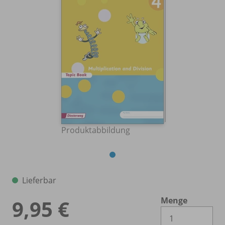
Produktabbildung
Lieferbar
Menge
9,95 €
Es 