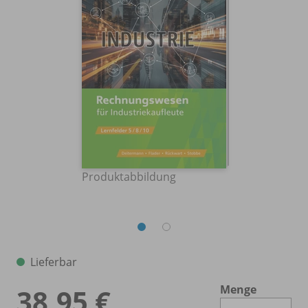
Produktabbildung
Lieferbar
Menge
38,95 €
Es 