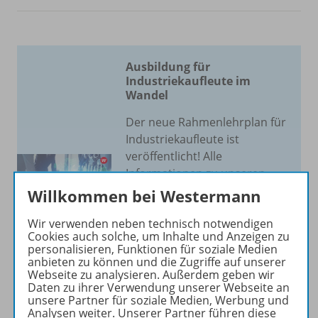
Ausbildung für
Industriekaufleute im
Wandel
Der neue Rahmenlehrplan für
Industriekaufleute ist
veröffentlicht! Alle
Informationen zu unseren
neuen Reihenkonzepten,
Willkommen bei Westermann
passgenauen Lehrwerken
Wir verwenden neben technisch notwendigen
und dem neuen Lehrplan
Cookies auch solche, um Inhalte und Anzeigen zu
erhalten Sie auf unserer
personalisieren, Funktionen für soziale Medien
Sonderseite!
anbieten zu können und die Zugriffe auf unserer
Webseite zu analysieren. Außerdem geben wir
Daten zu ihrer Verwendung unserer Webseite an
Zur Sonderseite
unsere Partner für soziale Medien, Werbung und
Analysen weiter. Unserer Partner führen diese