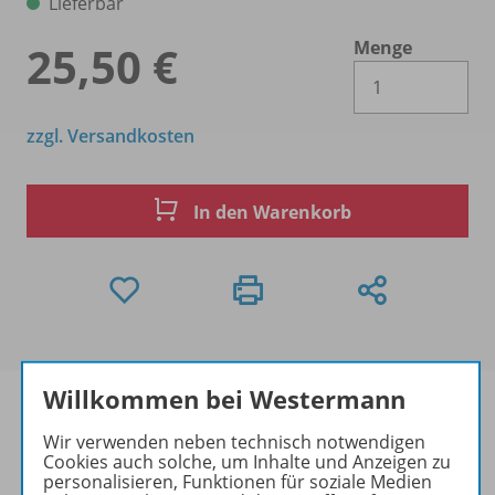
Lieferbar
Menge
25,50 €
Es 
zzgl. Versandkosten
In den Warenkorb
Willkommen bei Westermann
Wir verwenden neben technisch notwendigen
Cookies auch solche, um Inhalte und Anzeigen zu
Produktinformationen
personalisieren, Funktionen für soziale Medien