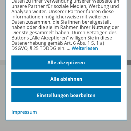
Daten zu ihrer Verwendung unserer Webseite an
unsere Partner für soziale Medien, Werbung und
Analysen weiter. Unserer Partner führen diese
Zugehörige Produkte
Informationen möglicherweise mit weiteren
Daten zusammen, die Sie ihnen bereitgestellt
haben oder die sie im Rahmen Ihrer Nutzung der
Dienste gesammelt haben. Durch Betätigen des
Buttons „Alle Akzeptieren“ willigen Sie in diese
Benachrichtigungs-Service
Datenerhebung gemäß Art. 6 Abs. 1 S. 1 a)
DSGVO, § 25 TDDDG ein.
…
Weiterlesen
Alle akzeptieren
Alle ablehnen
Sofort profitieren
Einstellungen bearbeiten
Zum Newsletter anmelden
Impressum