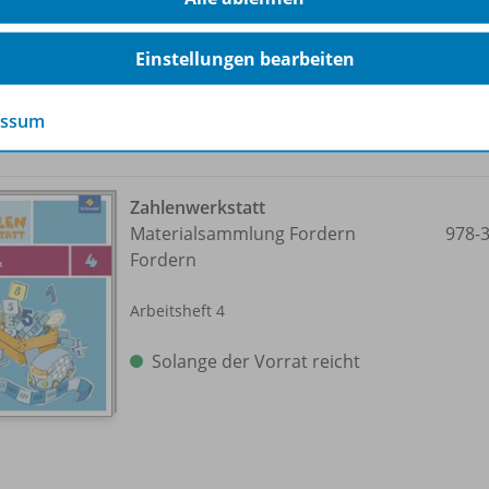
Solange der Vorrat reicht
Einstellungen bearbeiten
essum
Zahlenwerkstatt
Materialsammlung Fordern
978-
Fordern
Arbeitsheft 4
Solange der Vorrat reicht