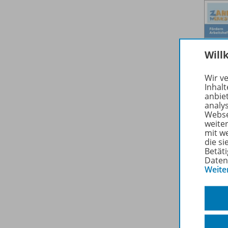
Will
Wir v
Inhalt
anbie
analy
Webse
weite
mit w
die s
Betäti
Daten
Weite