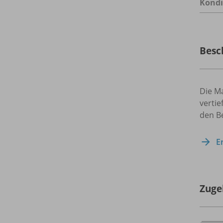
Kondi
Besc
Die Ma
verti
den B
E
Zuge