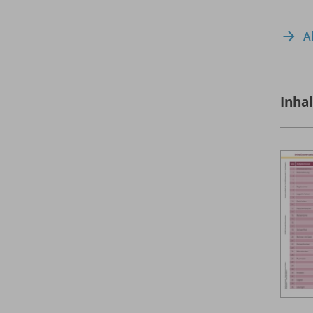
A
Inha