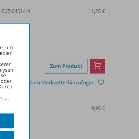
3-507-04514-9
11,25 €
he, um
Medien
serer
Zum Produkt
alysen
ise
 oder
Zum Merkzettel hinzufügen
Durch
in.
…
3-507-04543-9
9,95 €