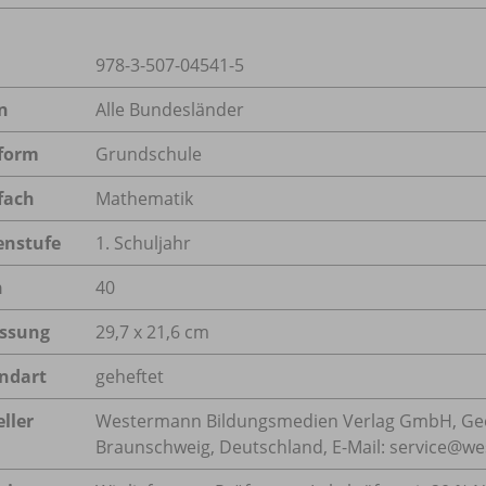
978-3-507-04541-5
n
Alle Bundesländer
form
Grundschule
fach
Mathematik
enstufe
1. Schuljahr
n
40
ssung
29,7 x 21,6 cm
ndart
geheftet
ller
Westermann Bildungsmedien Verlag GmbH, Geo
Braunschweig, Deutschland, E-Mail: service@w