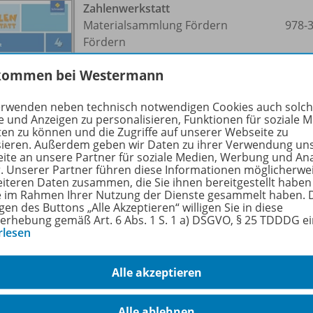
Zahlenwerkstatt
Materialsammlung Fördern
978-
Fördern
kommen bei Westermann
Arbeitsheft 4
erwenden neben technisch notwendigen Cookies auch solc
Solange der Vorrat reicht
e und Anzeigen zu personalisieren, Funktionen für soziale 
ten zu können und die Zugriffe auf unserer Webseite zu
sieren. Außerdem geben wir Daten zu ihrer Verwendung un
ite an unsere Partner für soziale Medien, Werbung und An
r. Unserer Partner führen diese Informationen möglicherwe
eiteren Daten zusammen, die Sie ihnen bereitgestellt haben
ie im Rahmen Ihrer Nutzung der Dienste gesammelt haben. 
gen des Buttons „Alle Akzeptieren“ willigen Sie in diese
erhebung gemäß Art. 6 Abs. 1 S. 1 a) DSGVO, § 25 TDDDG e
Zahlenwerkstatt
rlesen
Materialsammlung Fordern
978-
Fordern
Alle akzeptieren
Arbeitsheft 3
Alle ablehnen