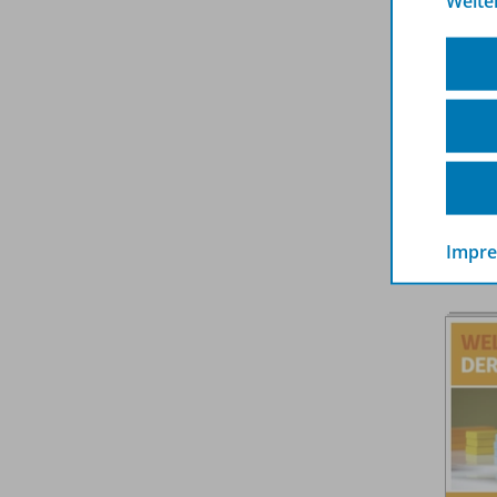
Weite
2. Sc
Impr