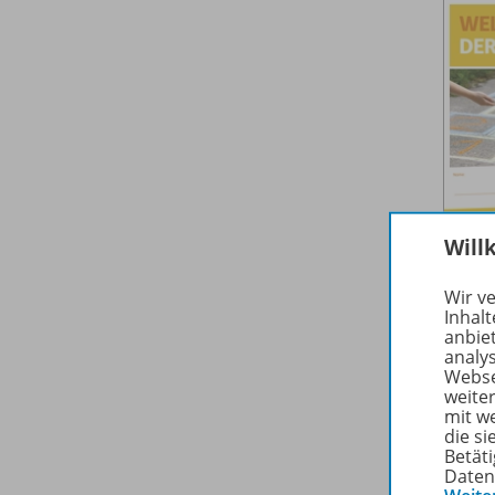
Will
Wir v
Inhalt
anbie
analy
Webse
weite
mit w
die s
Betäti
Daten