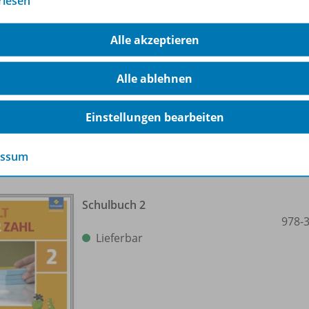
rlesen
Nur für ausgewählte Kundengruppen
bestellbar
Alle akzeptieren
Alle ablehnen
Einstellungen bearbeiten
huljahr
essum
Schulbuch 2
978-
Lieferbar