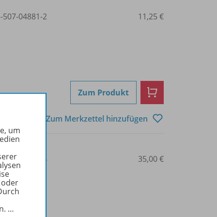
3-507-04881-2
11,25 €
Zum Produkt
Zum Merkzettel hinzufügen
he, um
Medien
serer
3-507-04931-4
35,00 €
alysen
ise
 oder
Durch
in.
…