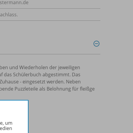
estermann.de
achlass.
ben und Wiederholen der jeweiligen
 auf das Schülerbuch abgestimmt. Das
h Zuhause - eingesetzt werden. Neben
ende Puzzleteile als Belohnung für fleißge
he, um
Medien