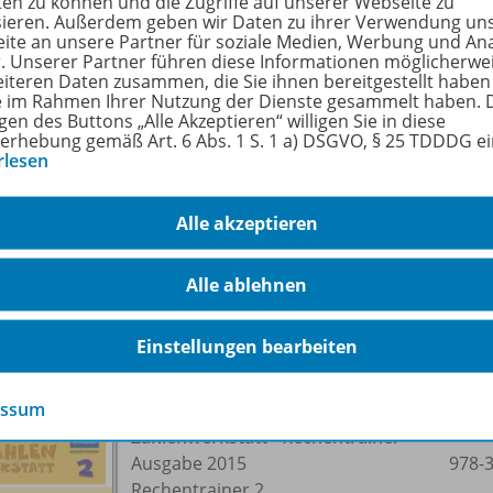
ten zu können und die Zugriffe auf unserer Webseite zu
hörige Produkte
sieren. Außerdem geben wir Daten zu ihrer Verwendung un
ite an unsere Partner für soziale Medien, Werbung und An
r. Unserer Partner führen diese Informationen möglicherwe
eiteren Daten zusammen, die Sie ihnen bereitgestellt haben
ie im Rahmen Ihrer Nutzung der Dienste gesammelt haben. 
Zahlenwerkstatt - Rechentrainer
gen des Buttons „Alle Akzeptieren“ willigen Sie in diese
Ausgabe 2015
978-
erhebung gemäß Art. 6 Abs. 1 S. 1 a) DSGVO, § 25 TDDDG e
rlesen
Rechentrainer 1
Lieferbar
Alle akzeptieren
Alle ablehnen
Einstellungen bearbeiten
essum
Zahlenwerkstatt - Rechentrainer
Ausgabe 2015
978-
Rechentrainer 2