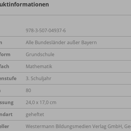
uktinformationen
978-3-507-04937-6
n
Alle Bundesländer außer Bayern
form
Grundschule
fach
Mathematik
enstufe
3. Schuljahr
n
80
ssung
24,0 x 17,0 cm
ndart
geheftet
ller
Westermann Bildungsmedien Verlag GmbH, Geo