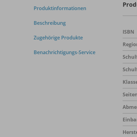
Prod
Produktinformationen
Beschreibung
ISBN
Zugehörige Produkte
Regio
Benachrichtigungs-Service
Schul
Schul
Klass
Seite
Abme
Einba
Herste