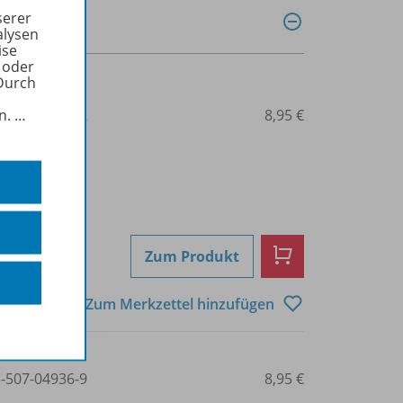
serer
alysen
ise
 oder
Durch
3-507-04935-2
8,95 €
in.
…
Zum Produkt
Zum Merkzettel hinzufügen
3-507-04936-9
8,95 €