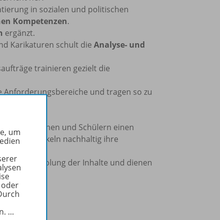
ierung in sozialen und politischen
nen Kompetenzen
.
n
ergänzt.
und Karikaturen schult die
Analyse- und
ufträge trainieren gezielt die
lle Anforderungsbereiche und tragen so zu
ang
.
en Schülerinnen und Schülern einen
he, um
n und entwickeln nachhaltig ihre
Medien
serer
igen Wiederholung der Inhalte und dienen
alysen
ise
 oder
Durch
in.
…