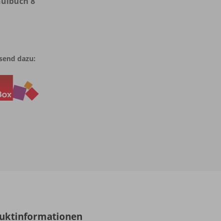
hulbuch 8
send dazu:
uktinformationen