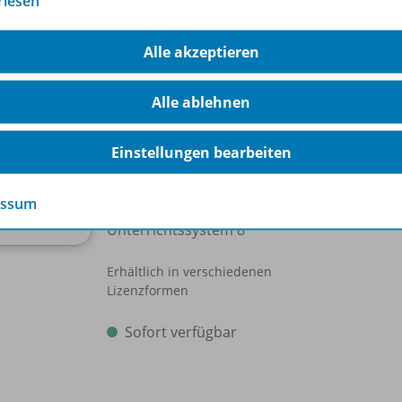
rlesen
hörige Produkte
Alle akzeptieren
Alle ablehnen
Mensch und Politik SI
Ausgabe 2018 für Baden-
Einstellungen bearbeiten
Württemberg, Sachsen-Anhalt und
Thüringen
essum
BiBox - Das digitale
Unterrichtssystem 8
Erhältlich in verschiedenen
Lizenzformen
Sofort verfügbar