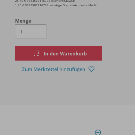
28,45 € 9783507116733 Buch (red.MwSt)
1,50 € 9783507116733 sonstige Digitalleist.(volle MwSt)
Menge
Es wird eine Zahl größer oder gleich 1 
In den Warenkorb
Zum Merkzettel hinzufügen