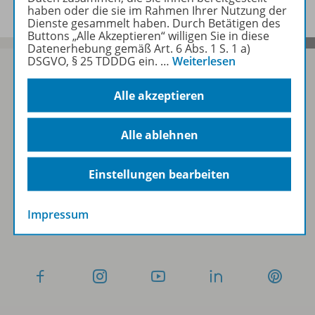
haben oder die sie im Rahmen Ihrer Nutzung der
Dienste gesammelt haben. Durch Betätigen des
Buttons „Alle Akzeptieren“ willigen Sie in diese
Datenerhebung gemäß Art. 6 Abs. 1 S. 1 a)
DSGVO, § 25 TDDDG ein.
…
Weiterlesen
Alle akzeptieren
Sofort profitieren
Alle ablehnen
Zum Newsletter anmelden
Einstellungen bearbeiten
Impressum
Folgen Sie uns auf Social Media