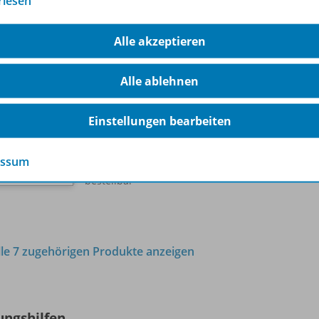
rlesen
Alle akzeptieren
Seydlitz Geografie - Auslaufende
Ausgabe für Berlin und
978-
Brandenburg
Alle ablehnen
Kopiervorlagen 9 /
10
Einstellungen bearbeiten
Solange der Vorrat reicht
essum
Nur für ausgewählte Kundengruppen
bestellbar
lle 7 zugehörigen Produkte anzeigen
ungshilfen