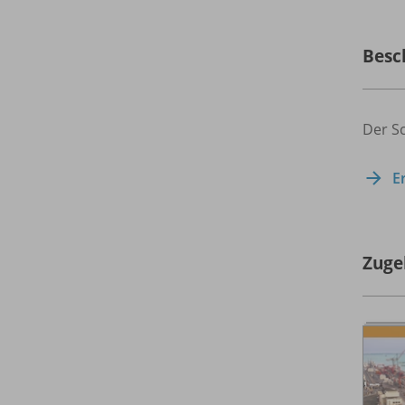
Besc
Der Sc
E
Zuge