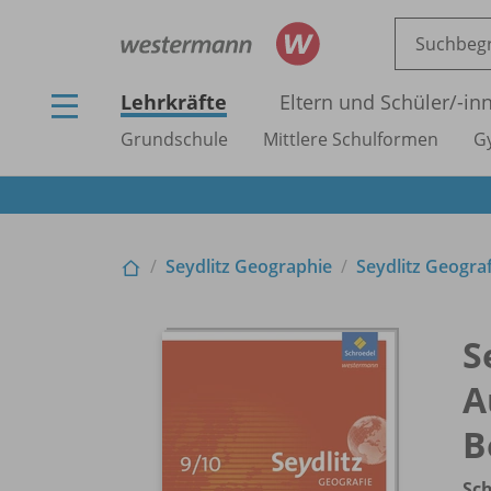
Lehrkräfte
Eltern und Schüler/
-in
Grundschule
Mittlere Schulformen
G
Seydlitz Geographie
Seydlitz Geogra
S
A
B
Sch