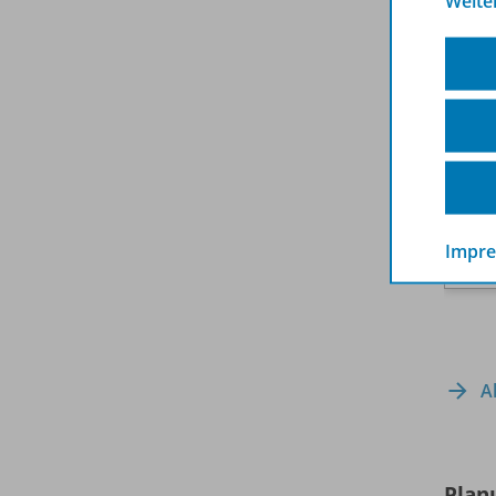
Weite
Impr
A
Plan