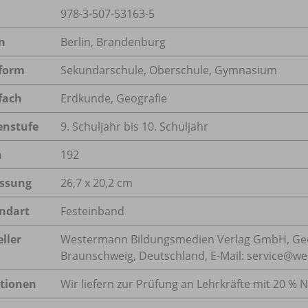
978-3-507-53163-5
n
Berlin, Brandenburg
form
Sekundarschule, Oberschule, Gymnasium
fach
Erdkunde
,
Geografie
enstufe
9. Schuljahr bis 10. Schuljahr
n
192
ssung
26,7 x 20,2 cm
ndart
Festeinband
ller
Westermann Bildungsmedien Verlag GmbH, Geo
Braunschweig, Deutschland, E-Mail: service@w
tionen
Wir liefern zur Prüfung an Lehrkräfte mit 20 % N