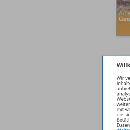
Will
Wir v
Inhalt
anbie
analy
Webse
weite
mit w
die s
Betäti
Daten