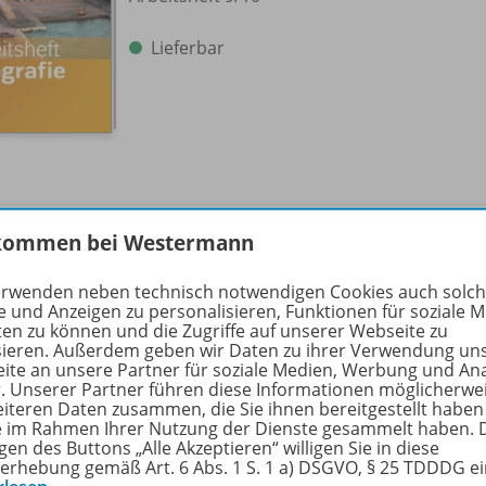
Lieferbar
Seydlitz Geografie - Auslaufende
kommen bei Westermann
Ausgabe für Berlin und
978-
Brandenburg
erwenden neben technisch notwendigen Cookies auch solc
e und Anzeigen zu personalisieren, Funktionen für soziale 
Lehrermaterialien 9 /
10
ten zu können und die Zugriffe auf unserer Webseite zu
sieren. Außerdem geben wir Daten zu ihrer Verwendung un
Solange der Vorrat reicht
ite an unsere Partner für soziale Medien, Werbung und An
r. Unserer Partner führen diese Informationen möglicherwe
eiteren Daten zusammen, die Sie ihnen bereitgestellt haben
Nur für ausgewählte Kundengruppen
ie im Rahmen Ihrer Nutzung der Dienste gesammelt haben. 
bestellbar
gen des Buttons „Alle Akzeptieren“ willigen Sie in diese
erhebung gemäß Art. 6 Abs. 1 S. 1 a) DSGVO, § 25 TDDDG e