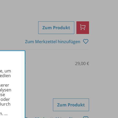
Zum Produkt
Zum Merkzettel hinzufügen
3-507-53165-9
29,00 €
he, um
Medien
serer
alysen
ise
 oder
Durch
Zum Produkt
in.
…