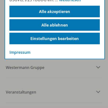
Zum Newsletter anmelden
Alle akzeptieren
Alle ablehnen
Folgen Sie uns auf Social Media
Einstellungen bearbeiten
Impressum
Westermann Gruppe
Veranstaltungen