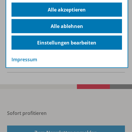
Alle akzeptieren
Lösungen
Alle ablehnen
Digitale Unterrichtsmaterialien
Einstellungen bearbeiten
Impressum
Benachrichtigungs-Service
Sofort profitieren