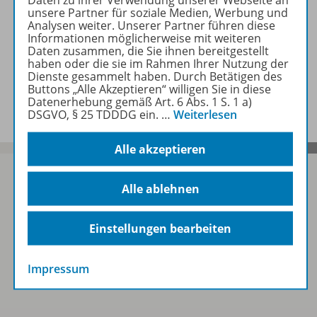
Daten zu ihrer Verwendung unserer Webseite an
unsere Partner für soziale Medien, Werbung und
Analysen weiter. Unserer Partner führen diese
Empfehlungen der Redaktion
Informationen möglicherweise mit weiteren
Daten zusammen, die Sie ihnen bereitgestellt
haben oder die sie im Rahmen Ihrer Nutzung der
Dienste gesammelt haben. Durch Betätigen des
Benachrichtigungs-Service
Buttons „Alle Akzeptieren“ willigen Sie in diese
Datenerhebung gemäß Art. 6 Abs. 1 S. 1 a)
DSGVO, § 25 TDDDG ein.
…
Weiterlesen
Alle akzeptieren
Alle ablehnen
Sofort profitieren
Einstellungen bearbeiten
Zum Newsletter anmelden
Impressum