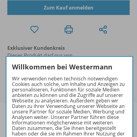
Zum Kauf anmelden
Exklusiver Kundenkreis
Dieses Produkt darf nur von
Ausbildern/Ausbilderinnen, Dozenten/Dozentinnen,
Willkommen bei Westermann
Erziehern/Erzieherinnen, Lehrkräften,
Referendaren/Referendarinnen,
Wir verwenden neben technisch notwendigen
Cookies auch solche, um Inhalte und Anzeigen zu
Studenten/Studentinnen und Universitätslehrenden
personalisieren, Funktionen für soziale Medien
erworben werden.
anbieten zu können und die Zugriffe auf unserer
Webseite zu analysieren. Außerdem geben wir
Daten zu ihrer Verwendung unserer Webseite an
unsere Partner für soziale Medien, Werbung und
Analysen weiter. Unserer Partner führen diese
Informationen möglicherweise mit weiteren
Daten zusammen, die Sie ihnen bereitgestellt
Produktinformationen
haben oder die sie im Rahmen Ihrer Nutzung der