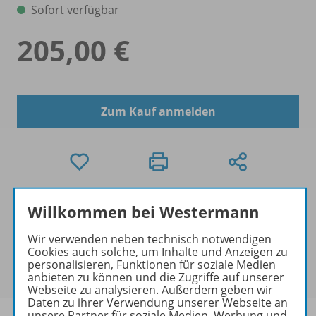
Sofort verfügbar
205,00 €
Zum Kauf anmelden
Exklusiv für Schulen
Willkommen bei Westermann
Dieses Produkt kann nur über das Benutzerkonto
der Schule bestellt werden. Ihre/n Ansprechpartner/-
Wir verwenden neben technisch notwendigen
Cookies auch solche, um Inhalte und Anzeigen zu
in des Benutzerkontos der Schule finden Sie in in der
personalisieren, Funktionen für soziale Medien
Kontoführung unter
Meine Schulen
.
anbieten zu können und die Zugriffe auf unserer
Webseite zu analysieren. Außerdem geben wir
Daten zu ihrer Verwendung unserer Webseite an
unsere Partner für soziale Medien, Werbung und