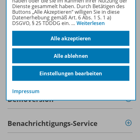
haben oder die sie im Rahmen Ihrer Nutzung der
Produktinformationen
Dienste gesammelt haben. Durch Betätigen des
Buttons „Alle Akzeptieren“ willigen Sie in diese
Datenerhebung gemäß Art. 6 Abs. 1 S. 1 a)
DSGVO, § 25 TDDDG ein.
…
Weiterlesen
Beschreibung
Alle akzeptieren
Lizenzbedingungen
Alle ablehnen
Einstellungen bearbeiten
Zugehörige Produkte
Impressum
Demoversion
Benachrichtigungs-Service