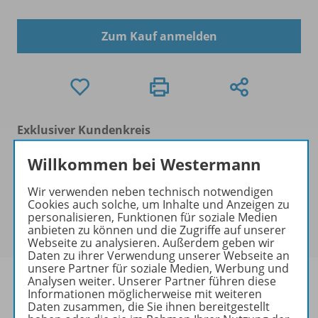
Zum Kauf anmelden
Exklusiver Kundenkreis
Dieses Produkt darf nur von
Willkommen bei Westermann
Ausbildern/Ausbilderinnen, Dozenten/Dozentinnen,
Erziehern/Erzieherinnen, Lehrkräften,
Wir verwenden neben technisch notwendigen
Referendaren/Referendarinnen,
Cookies auch solche, um Inhalte und Anzeigen zu
Studenten/Studentinnen und Universitätslehrenden
personalisieren, Funktionen für soziale Medien
anbieten zu können und die Zugriffe auf unserer
erworben werden.
Webseite zu analysieren. Außerdem geben wir
Daten zu ihrer Verwendung unserer Webseite an
unsere Partner für soziale Medien, Werbung und
Analysen weiter. Unserer Partner führen diese
Informationen möglicherweise mit weiteren
Daten zusammen, die Sie ihnen bereitgestellt