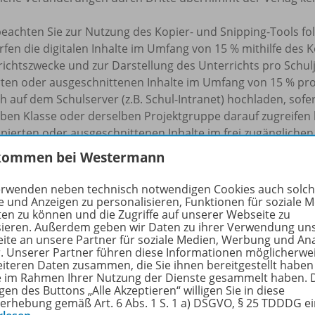
beachten Sie zur Nutzung des Kopier- und Snipping-Tools f
rfen die digitalen Inhalte im Umfang von 15 % mithilfe des 
ichtszwecke und zur Darstellung des Unterrichts pro Schulj
rten oder ausgeschnittenen Inhalte im Umfang von 15 % pr
h auf dem Schulserver (z.B. Schul-Intranet) hochladen, sofe
ben Klasse oder derselben Projektgruppe darauf zugreifen k
pierten oder ausgeschnittenen Inhalte im frei zugänglichen 
rgabe an fremde Dritte oder eine sonstige kommerzielle Nu
kommen bei Westermann
eilen aus unseren digitalen Produkten sind Sie verpflicht
 die Quellenangaben zu beachten und die Namensnennung 
erwenden neben technisch notwendigen Cookies auch solc
t mit einzufügen. Unterlassungen dieser Verpflichtungen s
e und Anzeigen zu personalisieren, Funktionen für soziale 
ten zu können und die Zugriffe auf unserer Webseite zu
u urheberrechtlichen Schadensersatzansprüchen führen ka
sieren. Außerdem geben wir Daten zu ihrer Verwendung un
ite an unsere Partner für soziale Medien, Werbung und An
chulbuchkopie.de
r. Unserer Partner führen diese Informationen möglicherwe
eiteren Daten zusammen, die Sie ihnen bereitgestellt haben
ie im Rahmen Ihrer Nutzung der Dienste gesammelt haben. 
gen des Buttons „Alle Akzeptieren“ willigen Sie in diese
 unterscheidet sich die „Einzellizenz“ von der „Kollegium
erhebung gemäß Art. 6 Abs. 1 S. 1 a) DSGVO, § 25 TDDDG e