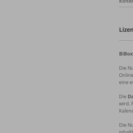
Kondi
Lize
BiBox
Die N
Onlin
eine e
Die
Da
wird. 
Kalend
Die Nu
inhal