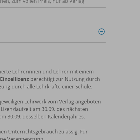
nnen, zum vollen Preis, nur ab Verlag.
trierte Lehrerinnen und Lehrer mit einem
Einzellizenz
berechtigt zur Nutzung durch
ung durch alle Lehrkräfte einer Schule.
m jeweiligen Lehrwerk vom Verlag angeboten
e Lizenzlaufzeit am 30.09. des nächsten
 am 30.09. desselben Kalenderjahres.
nen Unterrichtsgebrauch zulässig. Für
ine Verantwortung.