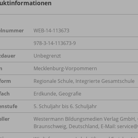
uktinformationen
kelnummer
WEB-14-113673
978-3-14-113673-9
zdauer
Unbegrenzt
n
Mecklenburg-Vorpommern
form
Regionale Schule, Integrierte Gesamtschule
fach
Erdkunde
,
Geografie
enstufe
5. Schuljahr bis 6. Schuljahr
ller
Westermann Bildungsmedien Verlag GmbH, 
Braunschweig, Deutschland, E-Mail: servic