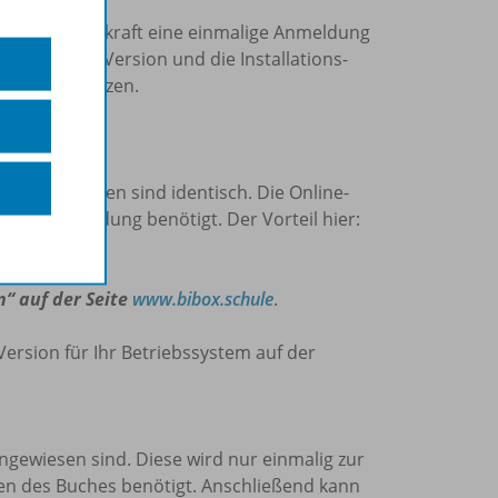
len ist pro Lehrkraft eine einmalige Anmeldung
die Online-Version und die Installations-
oid/iOS) nutzen.
 Version?
und Materialien sind identisch. Die Online-
nline-Verbindung benötigt. Der Vorteil hier:
lliert ist.
n“ auf der Seite
www.bibox.schule
.
Version für Ihr Betriebssystem auf der
 angewiesen sind. Diese wird nur einmalig zur
den des Buches benötigt. Anschließend kann