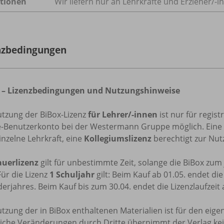
tionen
Wir liefern nur an Lehrkräfte und Erzieher/
-i
nzbedingungen
 – Lizenzbedingungen und Nutzungshinweise
utzung der BiBox-Lizenz
für Lehrer/-innen
ist nur für regis
e-Benutzerkonto bei der Westermann Gruppe möglich. Eine
inzelne Lehrkraft, eine
Kollegiumslizenz
berechtigt zur Nutz
uerlizenz
gilt für unbestimmte Zeit, solange die BiBox zu
Für die Lizenz
1 Schuljahr
gilt: Beim Kauf ab 01.05. endet di
erjahres. Beim Kauf bis zum 30.04. endet die Lizenzlaufzeit
tzung der in BiBox enthaltenen Materialien ist für den eige
tliche Veränderungen durch Dritte übernimmt der Verlag ke