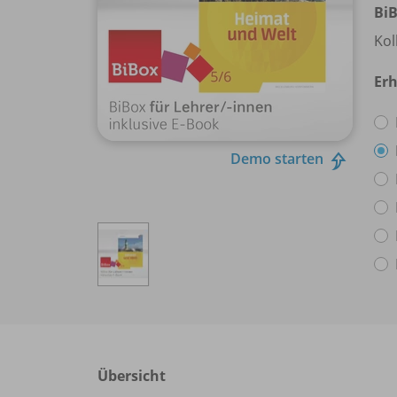
BiB
Kol
Erh
Demo starten
Übersicht