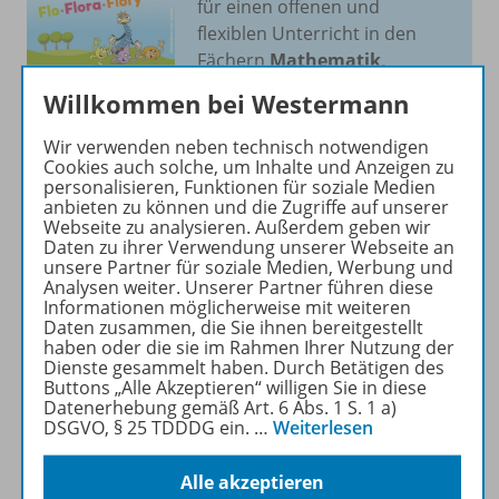
für einen offenen und
flexiblen Unterricht in den
Fächern
Mathematik,
Deutsch
und
Englisch
.
Willkommen bei Westermann
Mehr erfahren
Wir verwenden neben technisch notwendigen
Cookies auch solche, um Inhalte und Anzeigen zu
personalisieren, Funktionen für soziale Medien
anbieten zu können und die Zugriffe auf unserer
Webseite zu analysieren. Außerdem geben wir
Daten zu ihrer Verwendung unserer Webseite an
unsere Partner für soziale Medien, Werbung und
Produktinformationen
Analysen weiter. Unserer Partner führen diese
Informationen möglicherweise mit weiteren
Daten zusammen, die Sie ihnen bereitgestellt
haben oder die sie im Rahmen Ihrer Nutzung der
Dienste gesammelt haben. Durch Betätigen des
Beschreibung
Buttons „Alle Akzeptieren“ willigen Sie in diese
Datenerhebung gemäß Art. 6 Abs. 1 S. 1 a)
DSGVO, § 25 TDDDG ein.
…
Weiterlesen
Zugehörige Produkte
Alle akzeptieren