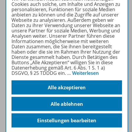
Cookies auch solche, um Inhalte und Anzeigen zu
für einen offenen und
personalisieren, Funktionen für soziale Medien
flexiblen Unterricht in den
anbieten zu können und die Zugriffe auf unserer
Webseite zu analysieren. Außerdem geben wir
Fächern
Mathematik,
Daten zu ihrer Verwendung unserer Webseite an
Deutsch
und
Englisch
.
unsere Partner für soziale Medien, Werbung und
Analysen weiter. Unserer Partner führen diese
Informationen möglicherweise mit weiteren
Mehr erfahren
Daten zusammen, die Sie ihnen bereitgestellt
haben oder die sie im Rahmen Ihrer Nutzung der
Dienste gesammelt haben. Durch Betätigen des
Buttons „Alle Akzeptieren“ willigen Sie in diese
Datenerhebung gemäß Art. 6 Abs. 1 S. 1 a)
DSGVO, § 25 TDDDG ein.
…
Weiterlesen
Produktinformationen
Alle akzeptieren
Beschreibung
Alle ablehnen
Einstellungen bearbeiten
Lizenzbedingungen