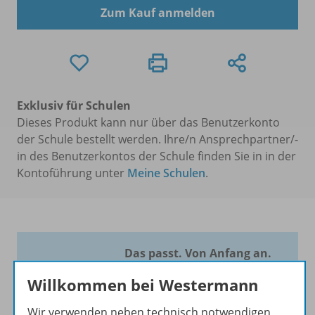
Zum Kauf anmelden
Exklusiv für Schulen
Dieses Produkt kann nur über das Benutzerkonto
der Schule bestellt werden. Ihre/n Ansprechpartner/-
in des Benutzerkontos der Schule finden Sie in in der
Kontoführung unter
Meine Schulen
.
Das passt. Von Anfang an.
Flex und Flo, Flex und Flora
Willkommen bei Westermann
sowie
Flex and Flory
sind die
Wir verwenden neben technisch notwendigen
modernen Unterrichtswerke