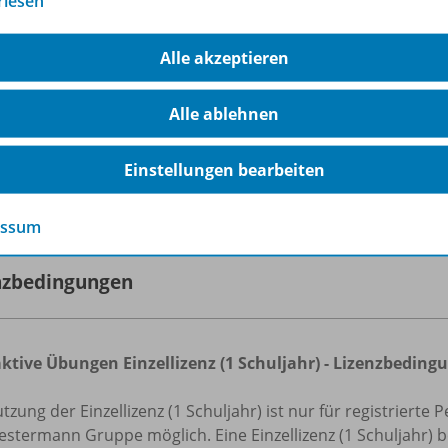
rlesen
ch dem Kauf erhalten Sie Ihren Online-Schlüssel. Nach der 
tton
zur Nutzung
direkt zu den
Interaktiven Übungen
.
Alle akzeptieren
s: Das Angebot gilt nur für den Kauf einer Einzellizenz (1 S
n als kostenloses Prüfstück zu erhalten, benötigen Sie ei
Alle ablehnen
aft oder Referendar/-in registriert sind.
Einstellungen bearbeiten
rfahren Sie mehr über die Reihe
essum
nzbedingungen
aktive Übungen Einzellizenz (1 Schuljahr) - Lizenzbedi
tzung der Einzellizenz (1 Schuljahr) ist nur für registrier
stermann Gruppe möglich. Eine Einzellizenz (1 Schuljahr) b