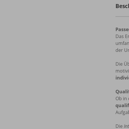
Besc
Passe
Das Er
umfan
der Un
Die Ü
motiv
indiv
Quali
Ob in 
quali
Aufga
Die
In