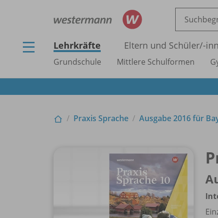
Lehrkräfte
Eltern und Schüler/
-in
Grundschule
Mittlere Schulformen
G
Praxis Sprache
Ausgabe 2016 für Ba
P
Au
Int
Ein