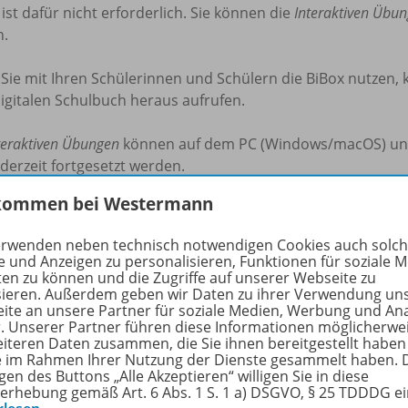
 ist dafür nicht erforderlich. Sie können die
Interaktiven Übu
n.
ie mit Ihren Schülerinnen und Schülern die BiBox nutzen, 
igitalen Schulbuch heraus aufrufen.
teraktiven Übungen
können auf dem PC (Windows/macOS) und T
derzeit fortgesetzt werden.
kommen bei Westermann
hrliche Informationen zum Kauf und zur Nutzung finden Sie
erwenden neben technisch notwendigen Cookies auch solc
nlos für Lehrkräfte und Referendar/-innen
e und Anzeigen zu personalisieren, Funktionen für soziale 
n Sie sich 100% Rabatt auf Ihr digitales Prüfstück.
ten zu können und die Zugriffe auf unserer Webseite zu
sieren. Außerdem geben wir Daten zu ihrer Verwendung un
ite an unsere Partner für soziale Medien, Werbung und An
t’s:
r. Unserer Partner führen diese Informationen möglicherwe
eiteren Daten zusammen, die Sie ihnen bereitgestellt haben
ie im Rahmen Ihrer Nutzung der Dienste gesammelt haben. 
hlen Sie die gewünschte
Interaktive Übung
aus.
gen des Buttons „Alle Akzeptieren“ willigen Sie in diese
icken Sie auf den Button
zum Kauf
und melden sich mit Ihr
erhebung gemäß Art. 6 Abs. 1 S. 1 a) DSGVO, § 25 TDDDG e
r Rabatt von 100% wird Ihnen nun angezeigt.