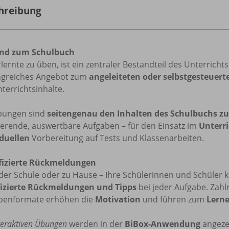
hreibung
nd zum Schulbuch
lernte zu üben, ist ein zentraler Bestandteil des Unterricht
greiches Angebot zum
angeleiteten oder selbstgesteuer
terrichtsinhalte.
bungen sind
seitengenau den Inhalten des Schulbuchs z
ierende, auswertbare Aufgaben – für den Einsatz im
Unterri
iduellen
Vorbereitung auf Tests und Klassenarbeiten.
fizierte Rückmeldungen
der Schule oder zu Hause – Ihre Schülerinnen und Schüler k
fizierte Rückmeldungen und Tipps
bei jeder Aufgabe. Zahl
benformate erhöhen die
Motivation
und führen zum
Lerne
teraktiven Übungen
werden in der
BiBox-Anwendung
angezei