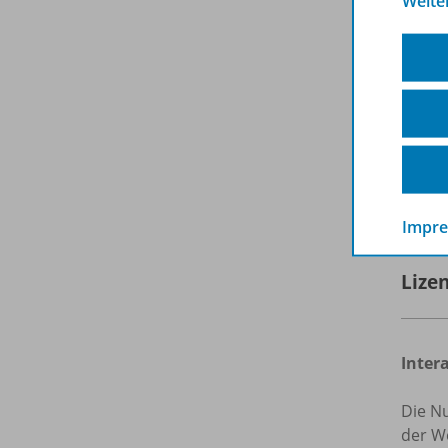
Weite
Na
Bu
Hinwei
Übunge
Lehrkr
E
Impr
Lize
Inter
Die Nu
der We