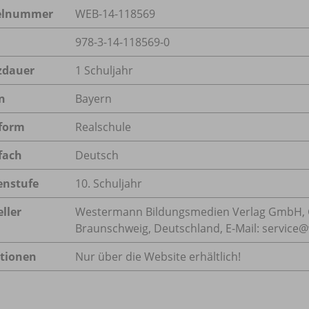
kelnummer
WEB-14-118569
978-3-14-118569-0
zdauer
1 Schuljahr
n
Bayern
form
Realschule
fach
Deutsch
enstufe
10. Schuljahr
ller
Westermann Bildungsmedien Verlag GmbH, 
Braunschweig, Deutschland, E-Mail: servic
tionen
Nur über die Website erhältlich!