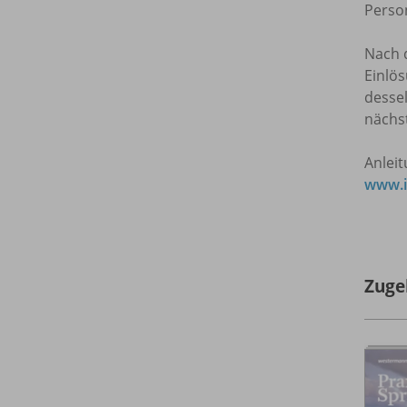
Person
Nach d
Einlös
dessel
nächs
Anlei
www.i
Zuge