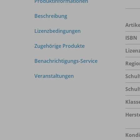
Produktinformationen
Beschreibung
Arti
Lizenzbedingungen
ISBN
Zugehörige Produkte
Lizen
Benachrichtigungs-Service
Regio
Veranstaltungen
Schul
Schul
Klass
Herste
Kondi