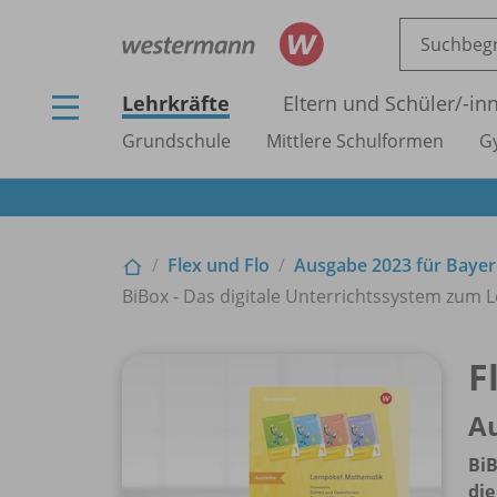
Lehrkräfte
Eltern und Schüler/
-in
Grundschule
Mittlere Schulformen
G
Flex und Flo
Ausgabe 2023 für Baye
BiBox - Das digitale Unterrichtssystem zum L
F
Au
BiB
die