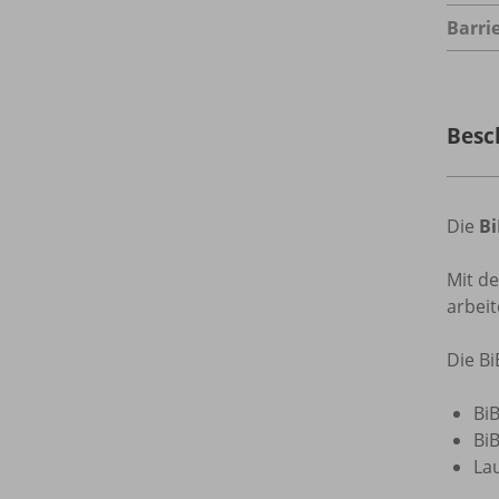
Barrie
Besc
Die
B
Mit d
arbeit
Die B
BiB
Bi
Lau