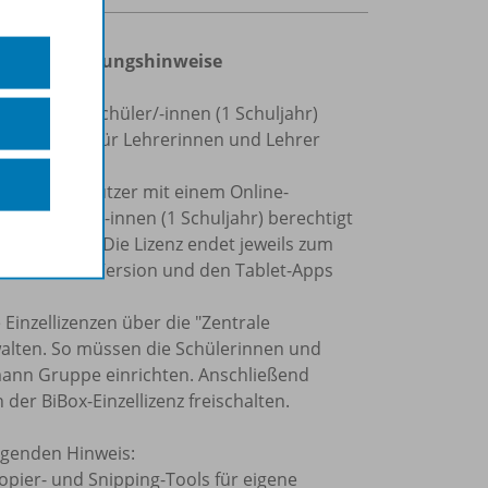
gen und Nutzungshinweise
lizenz für Schüler/-innen (1 Schuljahr)
 einer BiBox für Lehrerinnen und Lehrer
egistrierte Nutzer mit einem Online-
ür Schüler/-innen (1 Schuljahr) berechtigt
er Schüler). Die Lizenz endet jeweils zum
, der Online-Version und den Tablet-Apps
 Einzellizenzen über die "Zentrale
alten. So müssen die Schülerinnen und
rmann Gruppe einrichten. Anschließend
der BiBox-Einzellizenz freischalten.
olgenden Hinweis:
Kopier- und Snipping-Tools für eigene