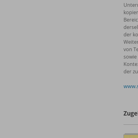
Unterr
kopie
Bereic
dersel
der ko
Weite
von T
sowie
Kontex
der z
www.s
Zuge