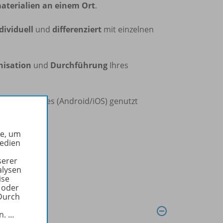
materialien an einem Ort
.
dividuell
und
differenziert
mit einzelnen
nisation
und
Durchführung
Ihres
d Smartphones (Android/iOS) genutzt
he, um
Medien
serer
alysen
ise
 oder
Durch
in.
…