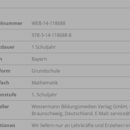
kelnummer
WEB-14-118688
978-3-14-118688-8
zdauer
1 Schuljahr
n
Bayern
form
Grundschule
fach
Mathematik
enstufe
1. Schuljahr
ller
Westermann Bildungsmedien Verlag GmbH, 
Braunschweig, Deutschland, E-Mail: servic
tionen
Wir liefern nur an Lehrkräfte und Erzieher/
-i