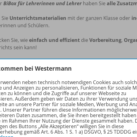
er
BiBox für Lehrerinnen und Lehrer
haben Sie
alle Zusatz
n
Sie
Unterrichtsmaterialien
mit der ganzen Klasse oder
in
erinnen und Schülern.
cken Sie, wie
einfach und effizient
die
Vorbereitung
,
Orga
ichts sein kann!
iBox kann flexibel auf dem PC (Windows/macOS), Tablets un
kommen bei Westermann
n, auch
ohne Internetverbindung
.
erwenden neben technisch notwendigen Cookies auch solc
e Informationen zur BiBox finden Sie auf
www.bibox.schule
e und Anzeigen zu personalisieren, Funktionen für soziale 
ten zu können und die Zugriffe auf unserer Webseite zu
sieren. Außerdem geben wir Daten zu ihrer Verwendung un
rfahren Sie mehr über die Reihe
ite an unsere Partner für soziale Medien, Werbung und An
r. Unserer Partner führen diese Informationen möglicherwe
eiteren Daten zusammen, die Sie ihnen bereitgestellt haben
ie im Rahmen Ihrer Nutzung der Dienste gesammelt haben. 
gen des Buttons „Alle Akzeptieren“ willigen Sie in diese
nzbedingungen
erhebung gemäß Art. 6 Abs. 1 S. 1 a) DSGVO, § 25 TDDDG e