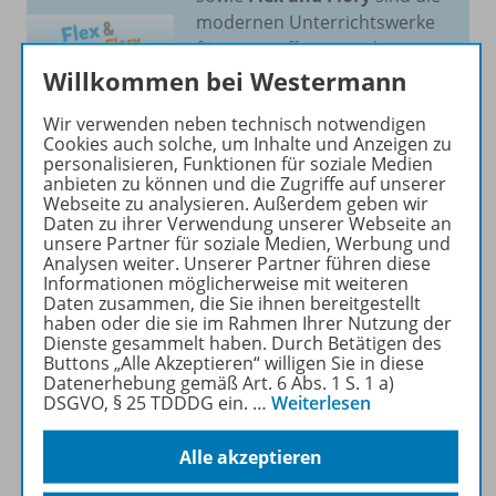
modernen Unterrichtswerke
für einen offenen und
flexiblen Unterricht in den
Willkommen bei Westermann
Fächern
Mathematik,
Wir verwenden neben technisch notwendigen
Deutsch
und
Englisch
.
Cookies auch solche, um Inhalte und Anzeigen zu
personalisieren, Funktionen für soziale Medien
anbieten zu können und die Zugriffe auf unserer
Mehr erfahren
Webseite zu analysieren. Außerdem geben wir
Daten zu ihrer Verwendung unserer Webseite an
unsere Partner für soziale Medien, Werbung und
Analysen weiter. Unserer Partner führen diese
Informationen möglicherweise mit weiteren
Daten zusammen, die Sie ihnen bereitgestellt
haben oder die sie im Rahmen Ihrer Nutzung der
Produktinformationen
Dienste gesammelt haben. Durch Betätigen des
Buttons „Alle Akzeptieren“ willigen Sie in diese
Datenerhebung gemäß Art. 6 Abs. 1 S. 1 a)
DSGVO, § 25 TDDDG ein.
…
Weiterlesen
Beschreibung
Alle akzeptieren