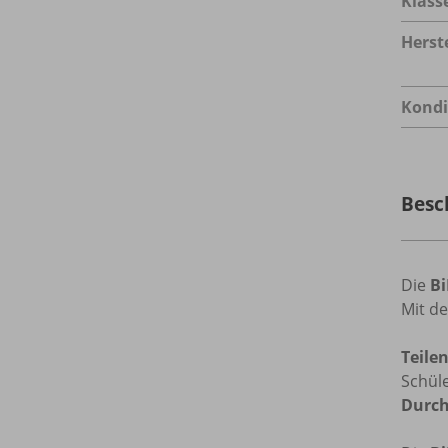
Klass
Herste
Kondi
Besc
Die
B
Mit d
Teile
Schüle
Durc