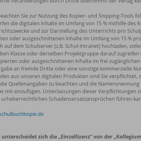
tliche Veränderungen durch Dritte übernimmt der Verlag ke
beachten Sie zur Nutzung des Kopier- und Snipping-Tools f
rfen die digitalen Inhalte im Umfang von 15 % mithilfe des 
ichtszwecke und zur Darstellung des Unterrichts pro Schulj
rten oder ausgeschnittenen Inhalte im Umfang von 15 % pr
h auf dem Schulserver (z.B. Schul-Intranet) hochladen, sofe
ben Klasse oder derselben Projektgruppe darauf zugreifen k
pierten oder ausgeschnittenen Inhalte im frei zugänglichen 
rgabe an fremde Dritte oder eine sonstige kommerzielle Nu
eilen aus unseren digitalen Produkten sind Sie verpflicht
 die Quellenangaben zu beachten und die Namensnennung 
t mit einzufügen. Unterlassungen dieser Verpflichtungen s
u urheberrechtlichen Schadensersatzansprüchen führen ka
chulbuchkopie.de
 unterscheidet sich die „Einzellizenz“ von der „Kollegium