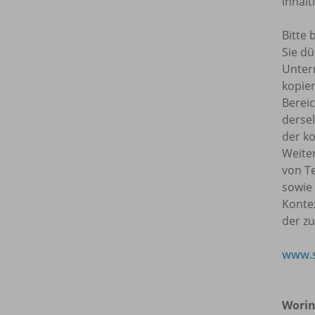
inhal
Bitte 
Sie dü
Unterr
kopie
Bereic
dersel
der ko
Weite
von T
sowie
Kontex
der z
www.s
Worin