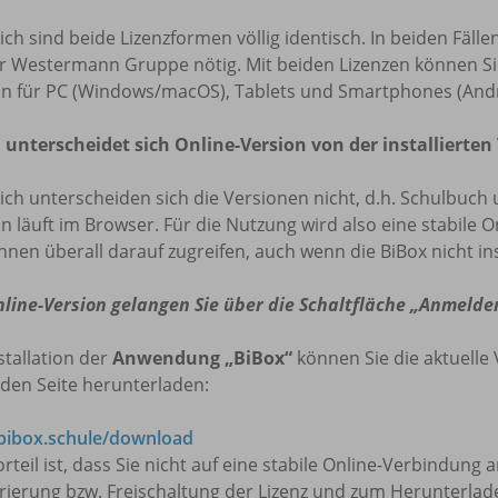
lich sind beide Lizenzformen völlig identisch. In beiden Fäl
r Westermann Gruppe nötig. Mit beiden Lizenzen können Sie 
on für PC (Windows/macOS), Tablets und Smartphones (Andr
 unterscheidet sich Online-Version von der installierten
lich unterscheiden sich die Versionen nicht, d.h. Schulbuch 
n läuft im Browser. Für die Nutzung wird also eine stabile O
nnen überall darauf zugreifen, auch wenn die BiBox nicht insta
nline-Version gelangen Sie über die Schaltfläche „Anmelde
stallation der
Anwendung „BiBox“
können Sie die aktuelle 
den Seite herunterladen:
ibox.schule/download
rteil ist, dass Sie nicht auf eine stabile Online-Verbindung
trierung bzw. Freischaltung der Lizenz und zum Herunterla