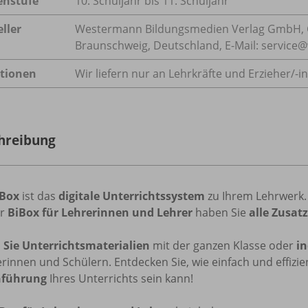
enstufe
10. Schuljahr bis 11. Schuljahr
ller
Westermann Bildungsmedien Verlag GmbH, 
Braunschweig, Deutschland, E-Mail: servic
tionen
Wir liefern nur an Lehrkräfte und Erzieher/
-i
hreibung
iBox
ist das
digitale Unterrichtssystem
zu Ihrem Lehrwerk.
er
BiBox für Lehrerinnen und Lehrer
haben Sie
alle Zusat
n Sie Unterrichtsmaterialien
mit der ganzen Klasse oder
in
rinnen und Schülern. Entdecken Sie, wie einfach und effizie
hführung
Ihres Unterrichts sein kann!