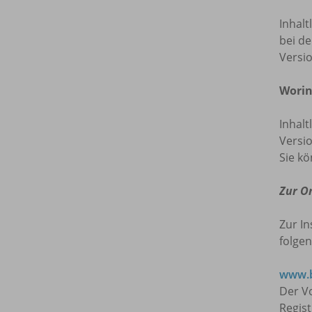
Inhalt
bei de
Versi
Worin
Inhalt
Versio
Sie kö
Zur O
Zur In
folgen
www.b
Der Vo
Regis