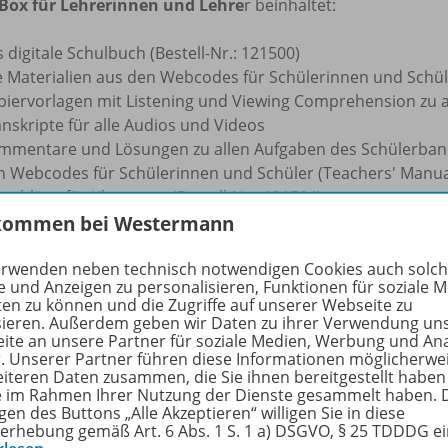
Box für Lehrerinnen und Lehre
r beinhaltet:
 digitale Schulbuch (Bestell-Nr.: 121500)
le Materialien aus den Webcodes für Schülerinnen und Schül
piervorlagen mit Listening und Viewing Comprehension zu 
nskripte für alle Audios und Videos
mmentare und Lösungen zu allen Aufgaben des Schülerband
n Webcodes für Schülerinnen und Schüler (Teachers' Manual,
schläge für Klausuren (Bestell-Nr.: 121504)
rkzeuge zum Bearbeiten der Schulbuchseiten
kommen bei Westermann
loadfunktion eigener Dateien
erialfreischaltung für Ihre Schülerinnen und Schüler
erwenden neben technisch notwendigen Cookies auch solc
e und Anzeigen zu personalisieren, Funktionen für soziale 
hülerverwaltungssystem
ten zu können und die Zugriffe auf unserer Webseite zu
sieren. Außerdem geben wir Daten zu ihrer Verwendung un
iBox kann flexibel auf PC/MAC, Tablets und Smartphones ge
ite an unsere Partner für soziale Medien, Werbung und An
netverbindung
.
r. Unserer Partner führen diese Informationen möglicherwe
eiteren Daten zusammen, die Sie ihnen bereitgestellt haben
ie im Rahmen Ihrer Nutzung der Dienste gesammelt haben. 
e Informationen zur BiBox finden Sie
hier
.
gen des Buttons „Alle Akzeptieren“ willigen Sie in diese
erhebung gemäß Art. 6 Abs. 1 S. 1 a) DSGVO, § 25 TDDDG e