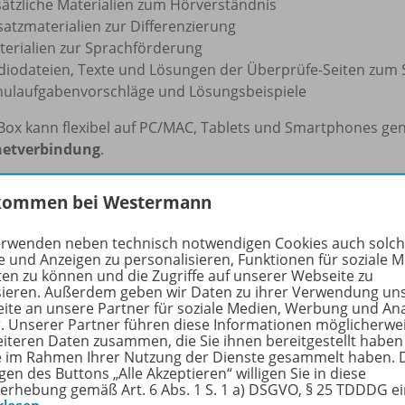
sätzliche Materialien zum Hörverständnis
satzmaterialien zur Differenzierung
terialien zur Sprachförderung
diodateien, Texte und Lösungen der Überprüfe-Seiten zum 
hulaufgabenvorschläge und Lösungsbeispiele
iBox kann flexibel auf PC/MAC, Tablets und Smartphones ge
netverbindung
.
e Informationen zur BiBox finden Sie
hier
.
kommen bei Westermann
rfahren Sie mehr über die Reihe
erwenden neben technisch notwendigen Cookies auch solc
e und Anzeigen zu personalisieren, Funktionen für soziale 
ten zu können und die Zugriffe auf unserer Webseite zu
sieren. Außerdem geben wir Daten zu ihrer Verwendung un
ite an unsere Partner für soziale Medien, Werbung und An
nzbedingungen
r. Unserer Partner führen diese Informationen möglicherwe
eiteren Daten zusammen, die Sie ihnen bereitgestellt haben
ie im Rahmen Ihrer Nutzung der Dienste gesammelt haben. 
gen des Buttons „Alle Akzeptieren“ willigen Sie in diese
erhebung gemäß Art. 6 Abs. 1 S. 1 a) DSGVO, § 25 TDDDG e
 – Lizenzbedingungen und Nutzungshinweise