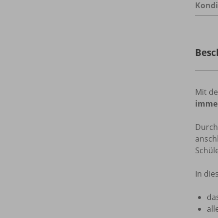
Kondi
Besc
Mit d
immer
Durch
anschl
Schül
In die
da
all