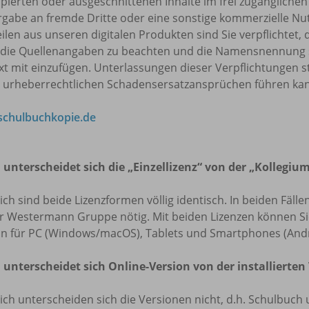
pierten oder ausgeschnittenen Inhalte im frei zugänglichen 
rgabe an fremde Dritte oder eine sonstige kommerzielle Nu
eilen aus unseren digitalen Produkten sind Sie verpflicht
 die Quellenangaben zu beachten und die Namensnennung 
t mit einzufügen. Unterlassungen dieser Verpflichtungen s
u urheberrechtlichen Schadensersatzansprüchen führen ka
chulbuchkopie.de
 unterscheidet sich die „Einzellizenz“ von der „Kollegium
lich sind beide Lizenzformen völlig identisch. In beiden Fäl
r Westermann Gruppe nötig. Mit beiden Lizenzen können Sie 
on für PC (Windows/macOS), Tablets und Smartphones (Andr
 unterscheidet sich Online-Version von der installierten
lich unterscheiden sich die Versionen nicht, d.h. Schulbuch 