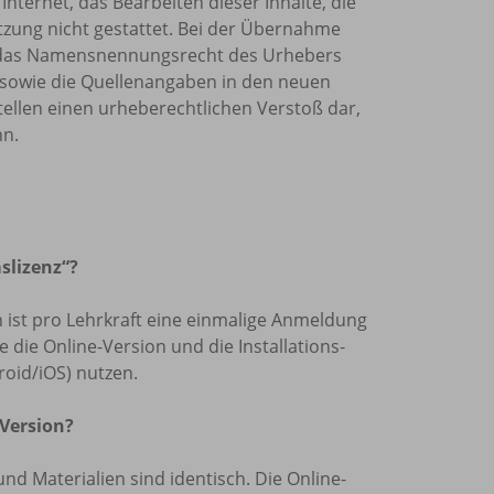
Internet, das Bearbeiten dieser Inhalte, die
tzung nicht gestattet. Bei der Übernahme
et, das Namensnennungsrecht des Urhebers
sowie die Quellenangaben in den neuen
tellen einen urheberechtlichen Verstoß dar,
nn.
slizenz“?
len ist pro Lehrkraft eine einmalige Anmeldung
die Online-Version und die Installations-
oid/iOS) nutzen.
 Version?
und Materialien sind identisch. Die Online-