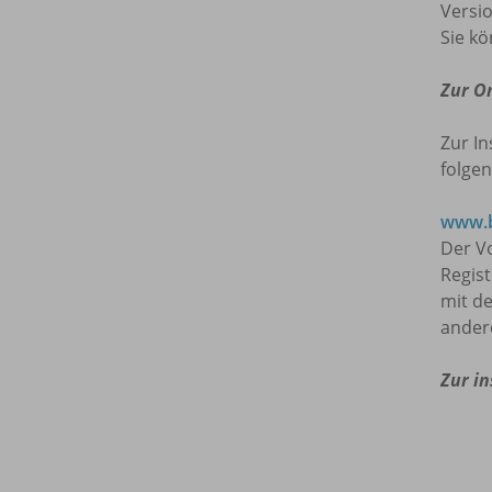
Versio
Sie kö
Zur O
Zur In
folgen
www.b
Der Vo
Regis
mit de
ander
Zur in