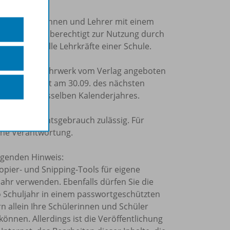
trierte Lehrerinnen und Lehrer mit einem
Einzellizenz
berechtigt zur Nutzung durch
ung durch alle Lehrkräfte einer Schule.
m jeweiligen Lehrwerk vom Verlag angeboten
e Lizenzlaufzeit am 30.09. des nächsten
 am 30.09. desselben Kalenderjahres.
nen Unterrichtsgebrauch zulässig. Für
ine Verantwortung.
olgenden Hinweis:
Kopier- und Snipping-Tools für eigene
ahr verwenden. Ebenfalls dürfen Sie die
o Schuljahr in einem passwortgeschützten
rn allein Ihre Schülerinnen und Schüler
önnen. Allerdings ist die Veröffentlichung