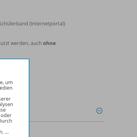
Schülerband (Internetportal)
nutzt werden, auch
ohne
he, um
Medien
serer
alysen
ise
 oder
Durch
in.
…