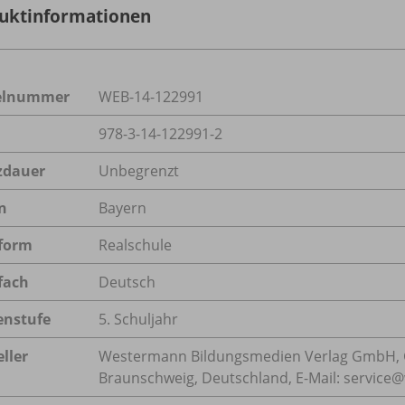
uktinformationen
kelnummer
WEB-14-122991
978-3-14-122991-2
zdauer
Unbegrenzt
n
Bayern
form
Realschule
fach
Deutsch
enstufe
5. Schuljahr
ller
Westermann Bildungsmedien Verlag GmbH, 
Braunschweig, Deutschland, E-Mail: servic