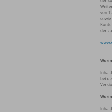
der ko
Weite
von T
sowie
Kontex
der z
www.s
Worin
Inhalt
bei de
Versi
Worin
Inhalt