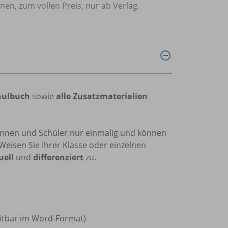
nnen, zum vollen Preis, nur ab Verlag.
chulbuch
sowie
alle Zusatzmaterialien
rinnen und Schüler nur einmalig und können
Weisen Sie Ihrer Klasse oder einzelnen
uell
und
differenziert
zu.
beitbar im Word-Format)